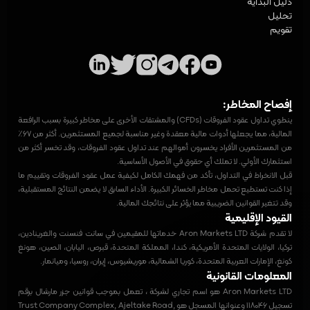
دليل البداية
تحليل
تقويم
إفصاح المخاطر:
ينطوي تداول عقود الفروقات (CFDs) والمشتقات الأخرى على مخاطر كبيرة بسبب الرافعة
المالية، مما يجعلها أدوات مالية معقدة وغير مناسبة لجميع المستثمرين. أكثر من 67٪
من المستثمرين الأفراد يخسرون أموالهم عند تداول عقود الفروقات، وقد تخسر أكثر من
استثمارك الأولي. لا تملك أي حقوق في الأصول الأساسية.
قبل الانخراط في التداول، تأكد من فهمك الكامل لكيفية عمل عقود الفروقات وتقييم ما
إذا كنت تستطيع تحمل مخاطر الخسائر الكبيرة. الأداء السابق لا يضمن النتائج المستقبلية،
وقد تتغير القوانين الضريبية مما يؤثر على نتائجك المالية.
القيود الإقليمية
لا تقدم شركة Aron Markets LTD خدماتها للمقيمين في سانت فنسنت والغرينادين،
تركيا، الولايات المتحدة الأمريكية، كندا، المملكة المتحدة، قبرص، اليابان، الصين، هونغ
كونغ، الإمارات العربية المتحدة، كوريا الشمالية، موريشيوس، إيران، روسيا، وميانمار.
المعلومات القانونية
Aron Markets LTD هو اسم تجاري لشركة ، تعمل بموجب قوانين جزر مارشال برقم
تسجيل 118046 وعنوانها المسجل هو Trust Company Complex, Ajeltake Road,