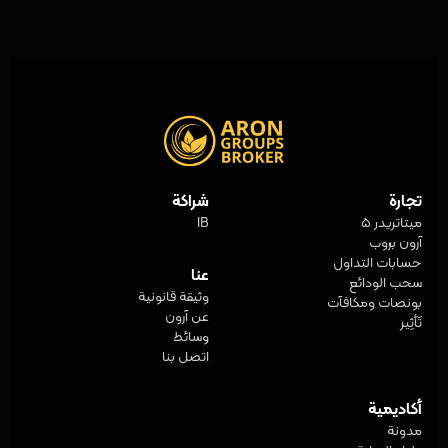
تجارة
شراكة
ميتاتريدر 5
IB
آرون بروب
حسابات التداول
عنا
سحب الودائع
وثيقة قانونية
بونصات ومكافآت
عن آرون
تَأثِير
وسائط
اتصل بنا
أكاديمية
مدونة