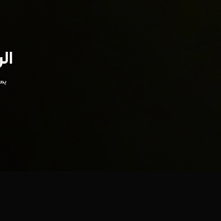
ال
يمك