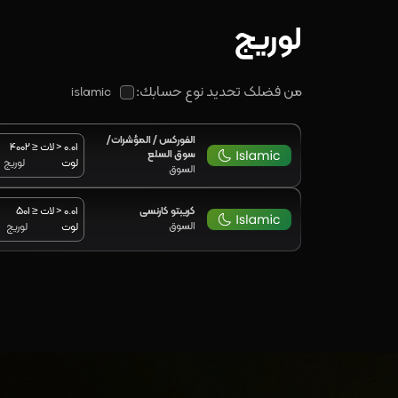
لوریج
من فضلک تحديد نوع حسابك:
islamic
الفورکس / المؤشرات/
0.01 < لات ≤ 2
400
سوق السلع
لوت
لوریج
السوق
کریبتو کارنسی
0.01 < لات ≤ 1
50
السوق
لوت
لوریج