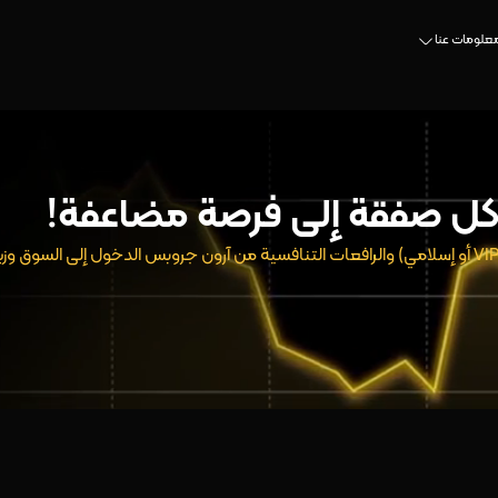
علومات عنا
كل صفقة إلى فرصة مضاعفة!
يمكنك باستخدام الحساب الذي تختاره (نانو، ستاندرد، VIP أو إسلامي) والرافعات التنافسية من آرون جروبس الدخول إلى السوق 