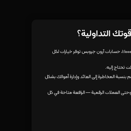
وتك التداولية؟
من روافع منخفضة المخاطر مثل 1:10 إلى قوية مثل 1:1000، حسابات آرون جروبس توفر خيارات لكل
ت تحتاج إليه.
م بنسبة المخاطرة إلى العائد وإدارة أموالك بشكل
وحتى العملات الرقمية — الرافعة متاحة في كل