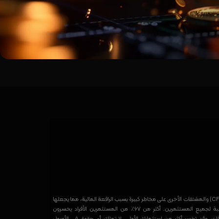
ينطوي تداول عقود الفروقات (CFDs) والمشتقات الأخرى على مخاطر كبيرة بسبب الرافعة المالية، مما يجعلها
أدوات مالية معقدة وغير مناسبة لجميع المستثمرين. أكثر من 67٪ من المستثمرين الأفراد يخسرون
قات، وقد تخسر أكثر من استثمارك الأولي. لا تملك أي حقوق في الأصول