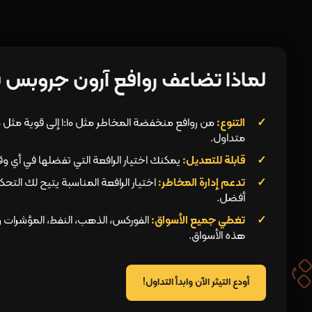
لماذا تضاعف روافع آرون جروبس ق
التنوع:
متداول.
قابلة للتعديل:
يمكنك اختيار الرافعة التي تفضلها في أي وق
تدعم إدارة المخاطر:
اختيار الرافعة المناسبة يتيح لك التحك
أفضل.
تغطي جميع الأسواق:
الفوركس، الذهب، النفط، المؤشرات 
هذه الأسواق.
أودع التيثر الآن وابدأ التداول!