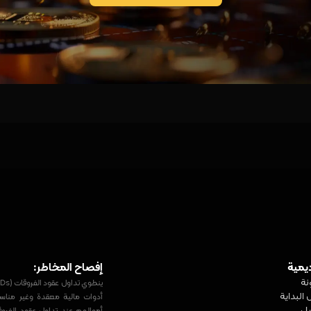
ديمية
إفصاح المخاطر:
نة
 البداية
يل
أموالهم عند تداول عقود الفرو