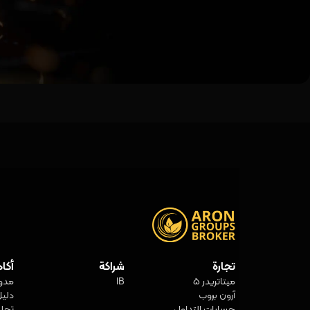
تجارة
شراكة
أكا
ميتاتريدر 5
IB
مدو
آرون بروب
دليل
حسابات التداول
تحل