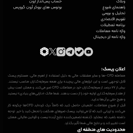
وبلاگ
حساب پس‌انداز آرون
راهنمای شروع
بونوس های بروکر آرون گروپس
تحلیل و بررسی
تقویم اقتصادی
برنامه تعطیلات
واژه‌ نامه معاملات
واژه نامه ارز دیجیتال
اعلان ریسک:
معامله CFD-ها و سایر مشتقات مالی به دلیل استفاده از اهرم مالی، مستلزم ریسک
قابل توجهی است و این ابزارهای مالی پیچیده برای همه سرمایه‌گذاران مناسب نیستند.
بیش از ۶۷ درصد از سرمایه‌گذاران خرد در معاملات CFD ضرر می‌کنند و ممکن است بیش
از مقدار سرمایه‌گذاری اولیه خود را از دست بدهند. شما مالک «دارایی‌های بنیادی» نیستید
و هیچ حقی بر آن‌ها ندارید.
قبل از شروع معاملات، اطمینان حاصل کنید که کاملاً درک کرده‌اید CFDها چگونه کار
می‌کنند و ارزیابی کنید که آیا می‌توانید ریسک ضررهای هنگفت را تحمل کنید یا خیر. توجه
داشته باشید که عملکرد گذشته تضمین‌کننده نتایج آینده نیست و قوانین مالیاتی ممکن
است تغییر کند و بر نتایج مالی شما تأثیر بگذارد.
محدودیت های منطقه ای