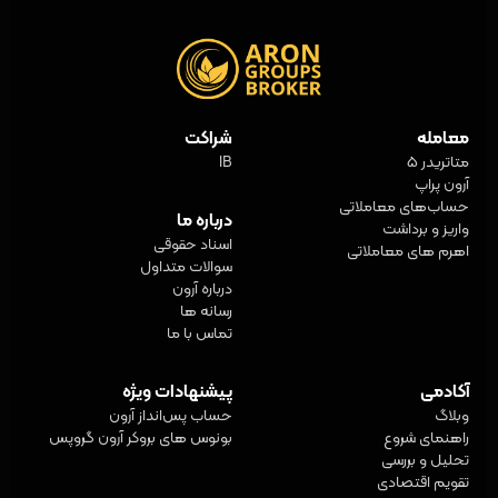
معامله
شراکت
متاتریدر 5
IB
آرون پراپ
حساب‌های معاملاتی
درباره ما
واریز و برداشت
اسناد حقوقی
اهرم های معاملاتی
سوالات متداول
درباره آرون
رسانه ها
تماس با ما
آکادمی
پیشنهادات ویژه
وبلاگ
حساب پس‌انداز آرون
راهنمای شروع
بونوس های بروکر آرون گروپس
تحلیل و بررسی
تقویم اقتصادی