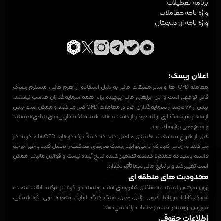
برنامه تعطیلات
واژه‌ نامه معاملات
واژه نامه ارز دیجیتال
اعلان ریسک:
معامله CFD-ها و سایر مشتقات مالی به دلیل استفاده از اهرم مالی، مستلزم ریسک
قابل توجهی است و این ابزارهای مالی پیچیده برای همه سرمایه‌گذاران مناسب نیستند.
بیش از ۶۷ درصد از سرمایه‌گذاران خرد در معاملات CFD ضرر می‌کنند و ممکن است بیش
از مقدار سرمایه‌گذاری اولیه خود را از دست بدهند. شما مالک «دارایی‌های بنیادی» نیستید
و هیچ حقی بر آن‌ها ندارید.
قبل از شروع معاملات، اطمینان حاصل کنید که کاملاً درک کرده‌اید CFDها چگونه کار
می‌کنند و ارزیابی کنید که آیا می‌توانید ریسک ضررهای هنگفت را تحمل کنید یا خیر. توجه
داشته باشید که عملکرد گذشته تضمین‌کننده نتایج آینده نیست و قوانین مالیاتی ممکن
است تغییر کند و بر نتایج مالی شما تأثیر بگذارد.
محدودیت های منطقه ای
آرون مارکتس لیمیتد به ساکنان کشورهای سنت وینسنت و گرنادینز، ترکیه، ایالات متحده
آمریکا، کانادا، بریتانیا، قبرس، ژاپن، چین، هنگ کنگ، امارات متحده عربی، کره شمالی،
موریس، روسیه و میانمار خدمات ارائه نمی‌دهد.
اطلاعات حقوقی