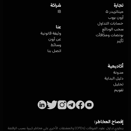
تجارة
شراكة
ميتاتريدر 5
IB
آرون بروب
حسابات التداول
عنا
سحب الودائع
وثيقة قانونية
بونصات ومكافآت
عن آرون
تَأثِير
وسائط
اتصل بنا
أكاديمية
مدونة
دليل البداية
تحليل
تقويم
إفصاح المخاطر:
ينطوي تداول عقود الفروقات (CFDs) والمشتقات الأخرى على مخاطر كبيرة بسبب الرافعة