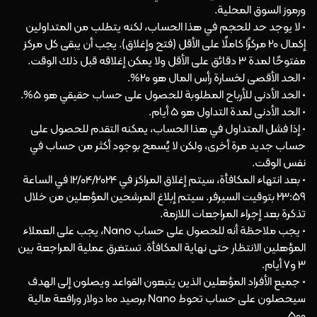
ورموز السوق المحلية.
• لا يوجد حد للحجم في هذا الحساب، لكنه يتطلب من المتداولين
إكمال 20 مركزًا كاملًا على الأقل (فتح وإغلاق). يجب أن يبقى كل مركز
مفتوحًا لمدة 3 دقائق على الأقل ولا يمكن إغلاقه قبل ذلك الوقت.
• الحد الأقصى لخسارة رأس المال هو 20%.
• الحد الأدنى للأرباح المطلوبة للحصول على حساب حقيقي هو 5%.
• الحد الأدنى لمدة التداول هو 5 أيام.
• إذا فشل المتداول في هذا الحساب، يمكنه التقدم للحصول على
حساب جديد مرة أخرى، ولكن لا يُسمح بوجود أكثر من حساب في
نفس الوقت.
• بعد انتهاء المكافأة، سيتم إغلاق المراكز في 12/04/2024 في الساعة
23:59 بتوقيت السيرفر. سيتم إبلاغ المرشحين المؤهلين من خلال
تذكرة بعد إجراء المراجعات اللازمة.
• يجب ملاحظة أنه للحصول على حساب Nano، يجب على العملاء
المؤهلين الانتظار حتى نهاية المكافأة. تستغرق عملية المراجعة بين
3 و7 أيام.
• جميع الأفراد المؤهلين الذين يتبعون القواعد ويصلون إلى الهدف
سيحصلون على حساب تحوط Nano برصيد 100 دولار ورافعة مالية
500.