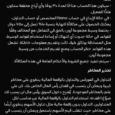
• سيكون هذا الحساب متاحًا لمدة 30 يومًا وأي أرباح محققة ستكون
ملكًا للعميل.
• في حالة الإيداع في حساب Nano المخصص أو حساب التداول،
يمكنك الحصول على مكافأة لانهاية بنسبة 10% تصل إلى 750 دولار.
• يحتفظ وسيط مجموعة آرون بالحق في التعامل مع المخالف وفقًا
للقواعد في حالة حدوث أي انتهاك أو إساءة استخدام لقواعد الوسيط،
مثل المصادقة بوثائق طرف ثالث وتقديم معلومات خاطئة. تشمل
هذه القواعد حظر الحساب ومنع تقديم الخدمات من وسيط
مجموعة آرون.
• سيتم تنفيذ جميع الشروط والأحكام العامة في هذه المكافأة.
تحذير المخاطر
التداول في الفوركس والتداول بالرافعة المالية ينطوي على مخاطر
كبيرة ويمكن أن يتسبب في فقدان رأس المال الخاص بك. كن على
علم بالمخاطر الموجودة. يُقترح دخول السوق برأس مال لن يسبب لك
ضررًا إذا فقدته. استخدام التداول بالرافعة المالية غير مناسب لكل
المتداولين. التداول بدون رافعة مالية مثل تداول الأسهم ينطوي أيضًا
على مخاطر، حيث تتقلب قيم الأسهم باستمرار ويمكن أن يتسبب في