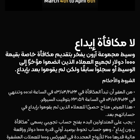
لا مكافأة إيداع
وسيط مجموعة آرون يفخر بتقديم مكافأة خاصة بقيمة
1000 دولار لجميع العملاء الذين انضموا مؤخرًا إلى
الوسيط أو سجلوا سابقًا ولكن لم يقوموا بعد بإيداع.
الشروط والأحكام
• من المقرر أن تبدأ المكافأة في 03/04/2024 في الساعة 00:01 وتنتهي
في 04/06/2024 في الساعة 23:59 بتوقيت السيرفر.
• هذا العرض متاح حصريًا للعملاء الذين لم يقوموا بإيداع في
حساباتهم بعد.
• يجب على المتداولين البدء بفتح حساب تجريبي يسمى “مكافأة
بدون إيداع”، وهو حساب تحوط برصيد أولي قدره 1000 دولار ورافعة
مالية قدرها 200 للأزواج المحددة في الفوركس و100 للعملات المشفرة