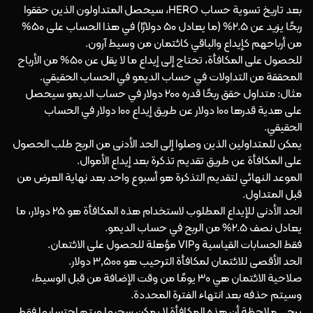
بعد تاريخ تسوية حساب HERO، سيحصل المتداولون الذين حققوا
ربحًا يزيد عن 2.5% (ما يعادل 50 دولارًا) في هذا الحساب على 50%
من أرباحهم كإيداع والباقي كائتمان من وسيط آرون.
للحصول على المكافأة، تحتاج إلى إيداع ما لا يقل عن 50% من الأرباح
المحققة من التداولات في حساب الديمو في الحساب الحقيقي.
مثال: متداول حقق ربحًا قدره 200 دولار في حساب الديمو سيحصل
على هدية قدرها 100 دولار عن طريق إيداع 100 دولار في الحساب
الحقيقي.
يمكن للمتداولين الذين وصلوا إلى الحد الأدنى من الربح طلب الحصول
على المكافأة عن طريق تقديم تذكرة بعد إيداع الأموال.
الموعد النهائي لتقديم التذكرة هو أسبوع واحد بعد نهاية العرض من
قبل المتداول.
الحد الأدنى للإيداع المطلوب لاستخدام هذه المكافأة هو 25 دولار، ما
يعادل نصف 2.5% من الربح في حساب الديمو.
فقط الحسابات القياسية وVIP مؤهلة للحصول على الائتمان.
الحد الأقصى للائتمان لمكافأة الترحيب هو 3,500 دولار.
صلاحية الائتمان هي 30 يومًا من وقت الإضافة من قبل الوسيط،
وسيتم حذفه بعد انتهاء الفترة المحددة.
يرجى ملاحظة أن هذه المكافأة لا يمكن سحبها ويتم احتسابها فقط