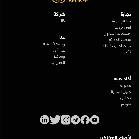
تجارة
شراكة
ميتاتريدر 5
IB
آرون بروب
حسابات التداول
عنا
سحب الودائع
وثيقة قانونية
بونصات ومكافآت
عن آرون
تَأثِير
وسائط
اتصل بنا
أكاديمية
مدونة
دليل البداية
تحليل
تقويم
إفصاح المخاطر: