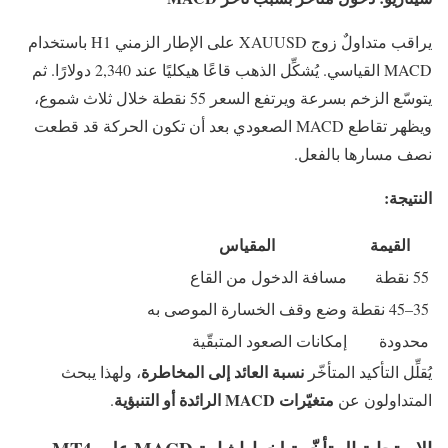
يراقب متداولٌ زوج XAUUSD على الإطار الزمني H1 باستخدام
MACD القياسي. يُشكِّل الذهب قاعًا هيكليًا عند 2,340 دولارًا. ثم
يتوسّع الزخم بسرعة ويرتفع السعر 55 نقطة خلال ثلاث شموع،
ويظهر تقاطع MACD الصعودي بعد أن تكون الحركة قد قطعت
نصف مسارها بالفعل.
النتيجة:
القيمة
المقياس
55 نقطة
مسافة الدخول من القاع
35–45 نقطة
وضع وقف الخسارة الموصى به
محدودة
إمكانات الصعود المتبقّية
نسبة العائد إلى المخاطرة
يُقلِّل التأكيد المتأخّر
، ولهذا يبحث
متغيّرات MACD الرائدة أو التنبؤية
المتداولون عن
.