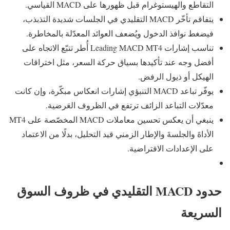
التقاطع والهيستوغرام قبل ظهورها على MACD القياسي.
يتفاقم تأخّر MACD التقليدي في الجلسات شديدة التذبذب،
فيضغط نوافذ الدخول ويُضعف العوائد المعدّلة بالمخاطرة.
تناسب إشارات Leading MACD MT4 أُطر تتبّع الاتجاه على
أفضل وجه عند تأكيدها بسياق حركة السعر، مثل اختراقات
الهيكل أو ذيول الرفض.
يوفّر تباعد MACD التنبؤي إشارات انعكاس مبكّرة، وإن كانت
معدّلات التباعد الزائف ترتفع في الظروف العَرضية.
ينبغي أن يعكس تحسين معاملات MACD المخصّصة على MT4
الأداةَ والجلسةَ والإطار الزمني قيد التحليل، بدلًا من الاعتماد
على الإعدادات الافتراضية.
حدود MACD التقليدي في ظروف السوق
السريعة