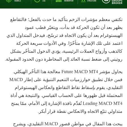
تكتفي معظم مؤشرات الزخم بتأكيد ما حدث بالفعل؛ فالتقاطع
يظهر بعد أن تكون الحركة قد بدأت، ويتغيّر قطب عمود
الهيستوغرام بعد أن يكون الاتجاه قد ترسّخ، فيدخل المتداول الذي
اعتمد على تلك الإشارة متأخّرًا. وفي الأدوات سريعة الحركة
كالذهب وأزواج العملات الرئيسية، يؤدي الدخول المتأخّر بشكل
روتيني إلى ضغط نسبة العائد إلى المخاطرة دون الحدود المقبولة.
يحاول مؤشر Future MACD MT4 معالجة هذا التأخّر الهيكلي.
فمن خلال تطبيق خوارزميات التنعيم التنبؤية على إطار MACD
التقليدي، يقوم بإسقاط نقاط التقاطع وانعكاس الهيستوغرام
المحتملة قبل ظهورها على الحساب القياسي. والنتيجة هي أداة
Leading MACD MT4 تُقدِّم نافذة الإشارة إلى الأمام، ممّا يمنح
متداولي تتبّع الاتجاه والانعكاس نقطة قرار أبكر.
يبحث هذا المقال في مواطن قصور MACD التقليدي، ويشرح