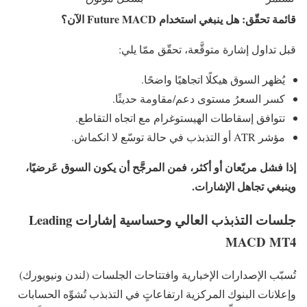
قائمة تحقّق: هل ينبغي استخدام Future MACD الآن؟
قبل تداول إشارة متوقَّعة، تحقّق ممّا يلي:
يُظهر السوق هيكلًا اتجاهيًا واضحًا.
كسر السعرُ مستوى دعم/مقاومة حديثًا.
تتوافق إسقاطات الهيستوغرام مع اتجاه التقاطع.
مؤشر ATR أو التذبذب في حالة توسّع لا انكماش.
إذا فشل
مربّعان أو أكثر
، فمن المرجَّح أن يكون السوق
عَرضيًا
،
وينبغي تجاهل الإشارات.
جلسات التذبذب العالي وحساسية إشارات Leading
MACD MT4
تُسبّب الإصدارات الإخبارية وافتتاحات الجلسات (لندن ونيويورك)
وإعلانات البنوك المركزية ارتفاعاتٍ في التذبذب تُشوِّه الحسابات