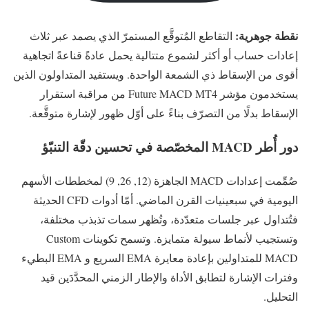
نقطة جوهرية:
التقاطع المُتوقَّع المستمرّ الذي يصمد عبر ثلاث
إعادات حساب أو أكثر لشموع متتالية يحمل عادةً قناعةً اتجاهية
أقوى من الإسقاط ذي الشمعة الواحدة. ويستفيد المتداولون الذين
يستخدمون مؤشر Future MACD MT4 من مراقبة استقرار
الإسقاط بدلًا من التصرّف بناءً على أوّل ظهور لإشارة متوقَّعة.
دور أُطر MACD المخصّصة في تحسين دقّة التنبّؤ
صُمِّمت إعدادات MACD الجاهزة (12, 26, 9) لمخططات الأسهم
اليومية في سبعينيات القرن الماضي. أمّا أدوات CFD الحديثة
فتُتداول عبر جلسات متعدّدة، وتُظهر سمات تذبذب مختلفة،
وتستجيب لأنماط سيولة متمايزة. وتسمح تكوينات Custom
MACD للمتداولين بإعادة معايرة EMA السريع و EMA البطيء
وفترات الإشارة لتطابق الأداة والإطار الزمني المحدَّدَين قيد
التحليل.