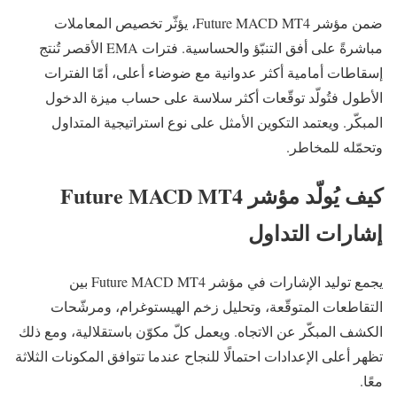
ضمن مؤشر Future MACD MT4، يؤثّر تخصيص المعاملات
مباشرةً على أفق التنبّؤ والحساسية. فترات EMA الأقصر تُنتج
إسقاطات أمامية أكثر عدوانية مع ضوضاء أعلى، أمّا الفترات
الأطول فتُولّد توقّعات أكثر سلاسة على حساب ميزة الدخول
المبكّر. ويعتمد التكوين الأمثل على نوع استراتيجية المتداول
وتحمّله للمخاطر.
كيف يُولّد مؤشر Future MACD MT4
إشارات التداول
يجمع توليد الإشارات في مؤشر Future MACD MT4 بين
التقاطعات المتوقّعة، وتحليل زخم الهيستوغرام، ومرشّحات
الكشف المبكّر عن الاتجاه. ويعمل كلّ مكوّن باستقلالية، ومع ذلك
تظهر أعلى الإعدادات احتمالًا للنجاح عندما تتوافق المكونات الثلاثة
معًا.