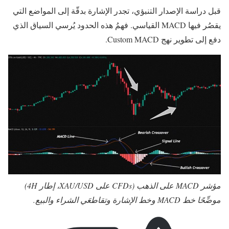
قبل دراسة الإصدار التنبؤي، تجدر الإشارة بدقّة إلى المواضع التي
يقصُر فيها MACD القياسي. فهمُ هذه الحدود يُرسي السياق الذي
دفع إلى تطوير نهج Custom MACD.
مؤشر MACD على الذهب (CFDs على XAU/USD، إطار 4H)
موضِّحًا خط MACD وخط الإشارة وتقاطعَي الشراء والبيع.