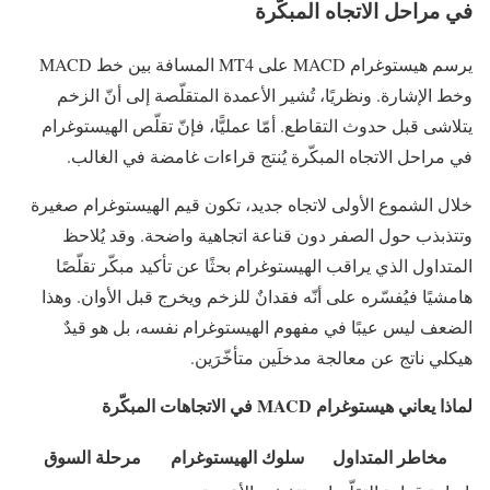
في مراحل الاتجاه المبكّرة
يرسم هيستوغرام MACD على MT4 المسافة بين خط MACD
وخط الإشارة. ونظريًا، تُشير الأعمدة المتقلّصة إلى أنّ الزخم
يتلاشى قبل حدوث التقاطع. أمّا عمليًّا، فإنّ تقلّص الهيستوغرام
في مراحل الاتجاه المبكّرة يُنتج قراءات غامضة في الغالب.
خلال الشموع الأولى لاتجاه جديد، تكون قيم الهيستوغرام صغيرة
وتتذبذب حول الصفر دون قناعة اتجاهية واضحة. وقد يُلاحظ
المتداول الذي يراقب الهيستوغرام بحثًا عن تأكيد مبكّر تقلّصًا
هامشيًا فيُفسّره على أنّه فقدانٌ للزخم ويخرج قبل الأوان. وهذا
الضعف ليس عيبًا في مفهوم الهيستوغرام نفسه، بل هو قيدٌ
هيكلي ناتج عن معالجة مدخلَين متأخّرَين.
لماذا يعاني هيستوغرام MACD في الاتجاهات المبكّرة
مخاطر المتداول
سلوك الهيستوغرام
مرحلة السوق