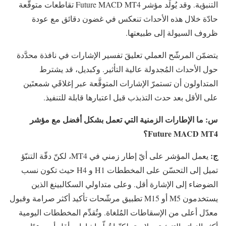
التنبؤية. وقد يُولِّد مؤشر Future MACD MT4 تقاطعات متوقَّعة
حادّة خلال هذه الأحداث تنعكس في غضون دقائق مع عودة
ظروف السيولة إلى طبيعتها.
يتضمّن المرشّح العملي تعليقَ تفسير الإشارات في نافذة محدَّدة
حول الأحداث المُجدولة عالية التأثير. وكبديل، قد يشترط
المتداولون أن تستمرّ الإشارات المتوقَّعة عبر إغلاقَي شمعتَين
على الأقل بعد حدث التذبذب قبل اعتبارها قابلة للتنفيذ.
س:
ما الإطارات الزمنية التي تعمل بشكل أفضل مع مؤشر
Future MACD MT4؟
ج:
يعمل المؤشر على أيّ إطار زمني في MT4، لكنّ دقّة التنبّؤ
تميل إلى التحسّن على المخططات H1 و H4 حيث تكون نسب
الضوضاء إلى الإشارة أقل. وعلى متداولي السكالبينغ الذين
يستخدمون M5 أو M15 تطبيق مرشّحات تأكيد أكثر صرامة وقبول
معدّل أعلى من الإسقاطات المُلغاة. وتُقدِّم المخططات اليومية