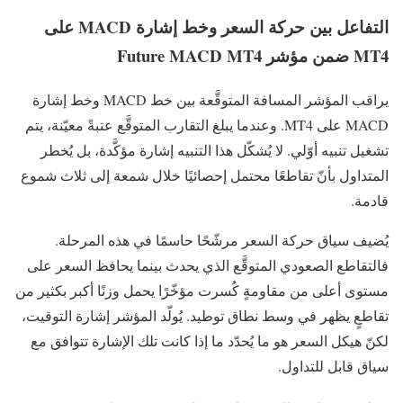
التفاعل بين حركة السعر وخط إشارة MACD على
MT4 ضمن مؤشر Future MACD MT4
يراقب المؤشر المسافة المتوقَّعة بين خط MACD وخط إشارة
MACD على MT4. وعندما يبلغ التقارب المتوقَّع عتبةً معيّنة، يتم
تشغيل تنبيه أوّلي. لا يُشكّل هذا التنبيه إشارة مؤكَّدة، بل يُخطر
المتداول بأنّ تقاطعًا محتمل إحصائيًا خلال شمعة إلى ثلاث شموع
قادمة.
يُضيف سياق حركة السعر مرشّحًا حاسمًا في هذه المرحلة.
فالتقاطع الصعودي المتوقَّع الذي يحدث بينما يحافظ السعر على
مستوى أعلى من مقاومةٍ كُسرت مؤخّرًا يحمل وزنًا أكبر بكثير من
تقاطعٍ يظهر في وسط نطاق توطيد. يُولّد المؤشر إشارة التوقيت،
لكنّ هيكل السعر هو ما يُحدّد ما إذا كانت تلك الإشارة تتوافق مع
سياق قابل للتداول.