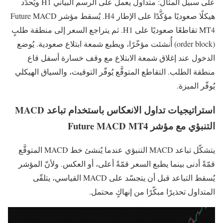
على سبيل المثال: متداول يعمل على الرسم البياني H1 ويُحدِّد
هيكلًا صعوديًا مؤكَّدًا على الإطار H4. يُسقط مؤشر Future MACD
MT4 تقاطعًا صعوديًا على H1. ثم يتراجع السعر إلى منطقة طلبٍ
(order block) أُنشئت مؤخّرًا، ويطبع شمعة ابتلاع صعودية. يُوضع
الدخول عند إغلاق شمعة الابتلاع مع وقف خسارة أسفل قاع
منطقة الطلب. التقاطع المتوقَّع يُوفّر التوقيت، والسياق الهيكلي
يُوفّر الميزة.
استراتيجيات تداول الانعكاس باستخدام تباعد MACD
التنبؤي مع مؤشر Future MACD MT4
يتشكّل تباعد MACD التنبؤي عندما يُنشئ خط MACD المتوقَّع
قمّةً أدنى بينما يطبع السعر قمّةً أعلى، أو العكس. ولأنّ المؤشر
يُسقط التباعد قبل أن يتجسّد على MACD القياسي، يتلقّى
المتداول تحذيرًا مبكّرًا من إنهاكٍ محتمل.