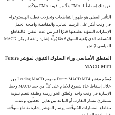
عن ذلك إسقاطٌ لـ EMA بدلًا من قيمة EMA مؤكّدة.
التأثير العملي هو ظهور التقاطعات وتحوّلات قطب الهيستوغرام
في وقت أبكر على الرسم البياني. والمقايضة واضحة: تحمل
الإشارات التنبؤية بطبيعتها قدرًا أكبر من عدم اليقين. فالتقاطع
المُسقَط الذي يُلغيه السوق لاحقًا يُولِّد إشارة زائفة لم يكن MACD
القياسي ليُنتجها.
المنطق الأساسي وراء السلوك التنبؤي لمؤشر Future
MACD MT4
يُوسِّع مؤشر Future MACD MT4 مفهوم Leading MACD من
خلال إسقاط عدّة شموع للأمام على كلٍّ من خط MACD وخط
الإشارة في وقت واحد. وتُطبّق الخوارزمية وظيفة تنعيم تنبؤية
تستقرئ مسار التقارب أو التباعد بين هذين الخطّين. وعندما
تتقاطع المسارات المُتوقَّعة، يرسم المؤشر إشارة تقاطع متوقَّعة
قبل الناتج التقليدي.