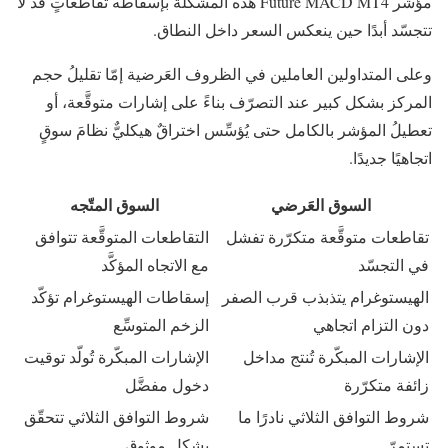
مؤشر Future MACD MT4 هذه المشكلة بإسقاطه تقاطعاتٍ قد لا
تتجسّد أبدًا حين ينعكس السعر داخل النطاق.
وعلى المتداولين العاملين في الظروف العَرضية إمّا تقليلُ حجم
المركز بشكل كبير عند التصرّف بناءً على إشارات متوقَّعة، أو
تعطيلُ المؤشر بالكامل حتى يُؤسِّس اختراقٌ هيكليٌّ نظامَ سوقٍ
اتجاهيًا جديدًا.
السوق العَرضي
السوق المتّجه
تقاطعات متوقَّعة متكرّرة تفشل
التقاطعات المتوقَّعة تتوافق
في التجسّد
مع الاتجاه المؤكَّد
الهيستوغرام يتذبذب قرب الصفر
إسقاطات الهيستوغرام تؤكّد
دون التزام اتجاهي
الزخم المتوسِّع
الإشارات المبكّرة تُنتج مداخل
الإشارات المبكّرة تُولّد توقيت
زائفة متكرّرة
دخول مفضَّل
شروط التوافق الثلاثي نادرًا ما
شروط التوافق الثلاثي تتحقّق
تستمرّ
بشكل موثوق