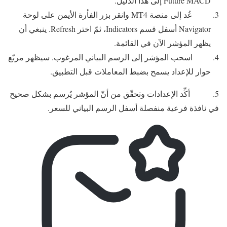
Future MACD إلى هذا الدليل.
عُد إلى منصة MT4 وانقر بزر الفأرة الأيمن على لوحة
Navigator أسفل قسم Indicators، ثمّ اختر Refresh. ينبغي أن
يظهر المؤشر الآن في القائمة.
اسحب المؤشر إلى الرسم البياني المرغوب. سيظهر مربّع
حوار للإعداد يسمح بضبط المعاملات قبل التطبيق.
5.
أكِّد الإعدادات وتحقّق من أنّ المؤشر يُرسم بشكل صحيح
في نافذة فرعية منفصلة أسفل الرسم البياني للسعر.