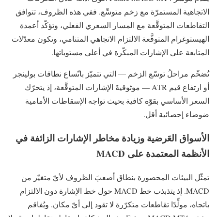
الاتجاهية المستمرّة مع زخم متوسِّع. ففي هذه الظروف، تتوافق
التقاطعات المتوقَّعة مع المسار السعري الفعلي، وتؤكّد أعمدة
الهيستوغرام المتوقَّعة الالتزام الاتجاهي المتنامي، وتكون معدّلات
المتابعة على الإشارات المبكّرة في أعلى مستوياتها.
تُضخّم مراحلُ توسّع الزخم — التي تتميّز باتّساع نطاقات بولينجر
أو ارتفاع قيم ATR — موثوقيةَ الإشارات المتوقَّعة، إذ يتحرّك
السعر الأساسي بقوّة كافية بحيث تواجه الإسقاطات الأمامية
ضوضاء إحصائية أقل.
الأسواق العَرضية وزيادة مخاطر الإشارات الزائفة في
الأنظمة المعتمدة على MACD
تمثّل البيئات المحصورة بنطاق أصعبَ الظروف لأيّ متغيّر من
MACD. إذ يتذبذب خط MACD حول خط الإشارة دون الالتزام
باتجاه، مولِّدًا تقاطعات متكرّرة لا تقود إلى أيّ مكان. ويُفاقم