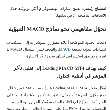
استنتاج رئيسي:
تصبح إشارات الهيستوغرام أكثر موثوقية خلال
الاتجاهات الناضجة، لا في بدايتها.
تحوّل مفاهيمي نحو نماذج MACD التنبؤية
دفعت الحدود الموضّحة أعلاه مطوّري المؤشرات إلى استكشاف
امتدادات تنبؤية لصيغة
MACD
. والهدف ليس استبدال MACD بل
تعزيزه بمنطق استشرافي يُضيِّق فجوة تأخّر الإشارة.
كيف يهدف Leading MACD MT4 إلى تقليل تأخّر
المؤشر في أنظمة التداول
يُعدِّل متغيّر Leading MACD MT4 عادةً حساب EMA من خلال
دمج مكوّن للسرعة أو معدّل التغيّر. فبدلًا من الاعتماد فقط على
المتوسّط المرجَّح للإغلاقات السابقة، تُقدِّر الخوارزمية القيمة
المحتملة التالية لـ EMA بناءً على مساره الحالي وتسارعه. وينتج