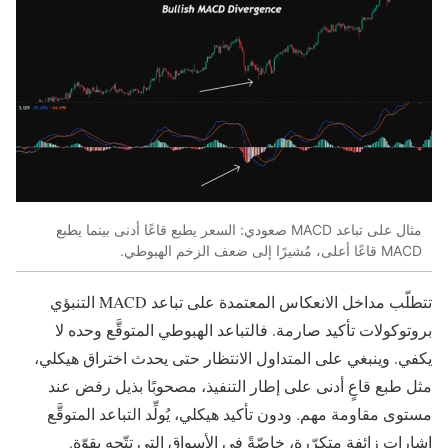
مثال على تباعد MACD صعودي: السعر يطبع قاعًا أدنى بينما يطبع
MACD قاعًا أعلى، مُشيرًا إلى ضعف الزخم الهبوطي.
تتطلّب مداخل الانعكاس المعتمدة على تباعد MACD التنبؤي
بروتوكولات تأكيد صارمة. فالتباعد الهبوطي المتوقَّع وحده لا
يكفي. وينبغي على المتداول الانتظار حتى يحدث اختراق هيكلي،
مثل طبع قاعٍ أدنى على إطار التنفيذ، مصحوبًا بذيل رفض عند
مستوى مقاومة مهم. ودون تأكيد هيكلي، يُولِّد التباعد المتوقَّع
إشارات زائفة متكرّرة، خاصّةً في الأسواق التي تتّجه بقوّة.