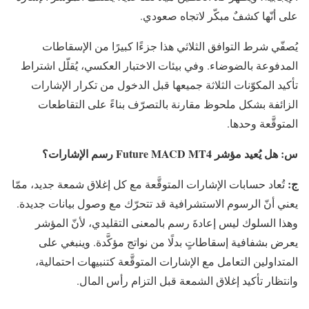
على أنّها كشفٌ مبكّر لاتجاه صعودي.
يُصفّي شرط التوافق الثلاثي هذا جزءًا كبيرًا من الإسقاطات
المدفوعة بالضوضاء. وفي بيئات الاختبار العكسي، يُقلّل اشتراط
تأكيد المكوّنات الثلاثة جميعها قبل الدخول من تكرار الإشارات
الزائفة بشكل ملحوظ مقارنة بالتصرّف بناءً على التقاطعات
المتوقَّعة وحدها.
س:
هل يُعيد مؤشر Future MACD MT4 رسم الإشارات؟
ج:
تُعاد حسابات الإشارات المتوقَّعة مع كل إغلاق شمعة جديد، ممّا
يعني أنّ الرسوم الاستشرافية قد تتحرّك مع وصول بيانات جديدة.
وهذا السلوك ليس إعادةَ رسم بالمعنى التقليدي، لأنّ المؤشر
يعرض بشفافية إسقاطاتٍ بدلًا من نواتج مؤكَّدة. وينبغي على
المتداولين التعامل مع الإشارات المتوقَّعة كتنبيهات احتمالية،
وانتظار تأكيد إغلاق الشمعة قبل التزام رأس المال.