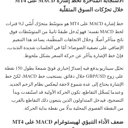
الاستجابة المتأخّرة لخط إشارة MACD على MT4
خلال تحرّكات السوق المتقلّبة
خط إشارة MACD على MT4 هو متوسّط متحرّك أُسّي لـ9 فترات
لخط MACD نفسه؛ فهو يُدخل طبقةً ثانيةً من المتوسّطات فوق
ناتج متأخّر أصلًا. وخلال الاتجاهات المنظّمة، يساعد هذا التنعيم
الإضافي على تصفية الضوضاء؛ أمّا في الجلسات شديدة التذبذب،
فإنّ خط الإشارة يتأخّر عن حركة السعر بشكل ملحوظ.
تخيّل سيناريو يدفع فيه إصدارٌ إخباري قويّ شمعةً بطول 150 نقطة
على زوج GBP/USD خلال دقائق. يستجيب خط MACD، لكنّ خط
الإشارة يحتاج إلى عدة شموع لاحقة ليعكس نظام الزخم الجديد.
وعندما يُسجَّل التقاطع، تكون الحركة الأولية قد استُنفدت وبدأ
التصحيح، فيدخل المتداولون الذين يتبعون ذلك التقاطع بالقرب
من النقطة القصوى المحلية بدلًا من نقطة بداية الحركة.
ضعف الأداء التنبؤي لهيستوغرام MACD على MT4