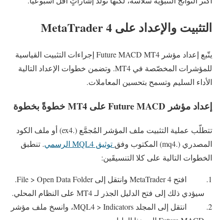
أكثر النواتج التنبؤية سلاسة، لكنّها تُولّد إشاراتٍ أقل أسبوعيًا.
التثبيت والإعداد على MetaTrader 4
يتّبع إعداد مؤشر Future MACD MT4 إجراءات التثبيت القياسية
للمؤشرات المخصّصة في MT4. وتضمن خطوات الإعداد التالية
الأداء السليم وتسمح بتحسين المعاملات.
إعداد مؤشر Future MACD على MT4 خطوةً بخطوة
تتطلّب عملية التثبيت ملف المؤشر المُجمَّع (.ex4) أو ملف الكود
المصدري (.mq4) المكتوب وفق
توثيق MQL4 الرسمي
. تنطبق
الخطوات التالية على كلا التنسيقَين:
افتح MetaTrader 4 وانتقل إلى File > Open Data Folder.
سيؤدي ذلك إلى فتح الدليل الجذر لـ MT4 على النظام المحلي.
انتقل إلى المجلد MQL4 > Indicators، وانسخ ملف مؤشر