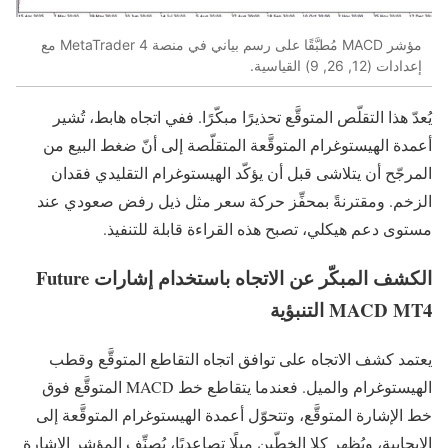
مؤشر MACD مُطبَّقًا على رسم بياني في منصة MetaTrader 4 مع
إعدادات (12, 26, 9) القياسية.
يُعدّ هذا التقلّص المتوقَّع تحذيرًا مبكّرًا. ففي اتجاه هابط، تُشير
أعمدة الهيستوغرام المتوقَّعة المتقلّصة إلى أنّ ضغط البيع من
المرجّح أن يتلاشى قبل أن يؤكّد الهيستوغرام التقليدي فقدان
الزخم. ومقترنةً بمحفِّز حركة سعر مثل ذيل رفض صعودي عند
مستوى دعم هيكلي، تصبح هذه القراءة قابلة للتنفيذ.
الكشف المبكّر عن الاتجاه باستخدام إشارات Future
MACD MT4 التنبؤية
يعتمد كشف الاتجاه على توافق اتجاه التقاطع المتوقَّع وقطب
الهيستوغرام والميل. فعندما يتقاطع خط MACD المتوقَّع فوق
خط الإشارة المتوقَّع، وتتحوّل أعمدة الهيستوغرام المتوقَّعة إلى
الإيجابية، ويُظهر كلا الخطّين ميلًا تصاعديًا، يُصنِّف المؤشر الإشارة