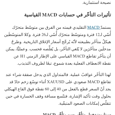
نصيحة استثمارية.
تأثيرات التأخّر في حسابات MACD القياسية
يستمدّ
MACD
التقليدي قيمته من الفرق بين متوسّط متحرّك
أُسّي لـ12 فترة ومتوسّط متحرّك أُسّي لـ26 فترة. وكلا المتوسّطَين
هيكلٌ متأخّر بطبيعته لأنّه يُرجِّح أسعار الإغلاق التاريخية. وطرحُ
مدخلَين متأخّرَين لا يُلغي التأخّر، بل يُقلِّصه فحسب. وعمليًّا، يمكن
أن يتأخّر تقاطع MACD القياسي على الإطار الزمني H1 عن
نقطة الانعطاف الفعلية بعدة شموع، تبعًا لظروف التذبذب.
لهذا التأخّر عواقبُ عملية. فالمتداول الذي يدخل صفقة شراء عند
تقاطع MACD صعودي على XAUUSD أثناء توسّع زخم حادّ قد
يجد أنّ السعر قطع بالفعل من 40 إلى 60 نقطة فوق القاع الهيكلي
بحلول وقت تأكيد الإشارة، فتتّسع مسافة وقف الخسارة في حين
تتقلّص إمكانات الصعود المتبقّية.
سيناريو: دخول متأخّر بسبب تأخّر MACD