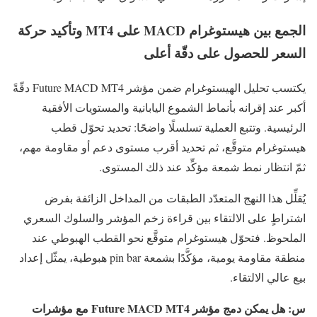
الجمع بين هيستوغرام MACD على MT4 وتأكيد حركة
السعر للحصول على دقّة أعلى
يكتسب تحليل الهيستوغرام ضمن مؤشر Future MACD MT4 دقّةً
أكبر عند إقرانه بأنماط الشموع اليابانية والمستويات الأفقية
الرئيسية. وتتبع العملية تسلسلًا واضحًا: تحديد تحوّل قطب
هيستوغرام متوقَّع، ثم تحديد أقرب مستوى دعم أو مقاومة مهم،
ثمّ انتظار نمط شمعة مؤكِّد عند ذلك المستوى.
يُقلِّل هذا النهج المتعدّد الطبقات من المداخل الزائفة بفرض
اشتراطٍ على الالتقاء بين قراءة زخم المؤشر والسلوك السعري
الملحوظ. فتحوّل هيستوغرام متوقَّع نحو القطب الهبوطي عند
منطقة مقاومة يومية، مؤكَّدًا بشمعة pin bar هبوطية، يمثّل إعداد
بيع عالي الالتقاء.
س:
هل يمكن دمج مؤشر Future MACD MT4 مع مؤشرات