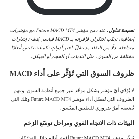
نصيحة تداول:
عند دمج مؤشر Future MACD MT4 مع مؤشرات
إضافية، تجنّب التكرار. فإقرانه بـ MACD قياسي يُنشئ إشارات
متداخلة بدلًا من التقاء مستقلّ. اختر أدواتٍ تكميلية تقيس أبعادًا
مختلفة من السوق، مثل التذبذب أو الحجم أو الهيكل.
ظروف السوق التي تُؤثِّر على أداء MACD
لا يُؤدّي أيّ مؤشر بشكل موحَّد عبر جميع أنظمة السوق. وفهم
الظروف التي تُفضّل أداء مؤشر Future MACD MT4 وتلك التي
تُضعفه أمرٌ ضروري للتطبيق المتّسق.
البيئات ذات الاتجاه القوي ومراحل توسّع الزخم
يُقدِّم مؤشر Future MACD MT4 أقوى أدائه خلال التحرّكات