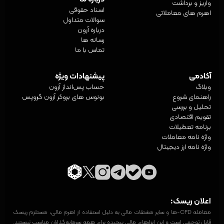
واریز و برداشت
اسناد حقوقی
اهرم های معاملاتی
سوالات متداول
درباره آرون
رسانه ها
تماس با ما
آکادمی
پیشنهادات ویژه
وبلاگ
حساب پس‌انداز آرون
راهنمای شروع
بونوس های بروکر آرون گروپس
تحلیل و بررسی
تقویم اقتصادی
برنامه تعطیلات
واژه‌ نامه معاملات
واژه نامه ارز دیجیتال
اعلان ریسک:
معامله CFD-ها و سایر مشتقات مالی به دلیل استفاده از اهرم مالی، مستلزم ریسک
قابل توجهی است و این ابزارهای مالی پیچیده برای همه سرمایه‌گذاران مناسب نیستند.