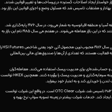
بازار خواستار ایجاد اصلاحات گسترده در زیرساخت‌ها و تغییر قوانین شدند.
بورس کالای هنگ کنگ که یکی از بزرگترین بازارهای مشتقه آسیا و منطقه اقیانوسیه به شمار می‌رود، در سال 1976 پایه‌گذاری شد.
قراردادهای آتی طلا،شکر و پنبه از جمله محصولاتی هستند که در این بازار معامله می‌شوند. در هفتم می سال 1985 نام این بازار به
بورس آتی هنگ کنگ یا همان HKFE، در تاریخ ششم می سال 1986 محبوب‌ترین محصول آتی خود یعنی شاخص HSI Futures را
ین بازار مشغول به فعالیت هستند که تعدادی از آن‌ها را صندوق‌های مالی بین‌المللی
و حساب‌شده‌ای برای مدیریت ریسک استفاده می‌کنند. معامله‌گران
به‌خاطر وجود این سیستم می‌توانند نیازهای خود در زمینه سرمایه‌گذاری و مدیریت ریسک را برآورده کنند. همچنین HKEX توانست
یکی از زیرمجموعه‌های بورس آتی هنگ کنگ که در سال 2012 تاسیس شد، شرکت OTC Clear است. در واقع این شرکت توانست
یجاد کند. خدمات شرکت بیشتر در زمینه تسویه سواپ نرخ بهره و