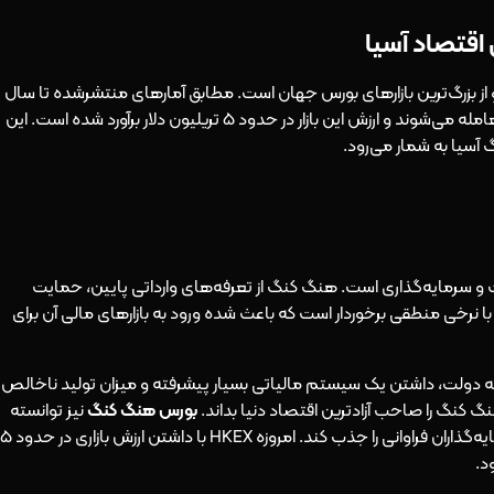
قتصاد آسیا
م و از بزرگ‌ترین بازارهای بورس جهان است. مطابق آمارهای منتشرشده تا سال
2020، سهام نزدیک به 2500 شرکت مختلف در این بازار معامله می‌شوند و ارزش این بازار در حدود 5 تریلیون دلار برآورد شده است. این
گ آسیا به شمار می‌رود.
 و سرمایه‌گذاری است. هنگ کنگ از تعرفه‌های وارداتی پایین، حمایت
 نرخی منطقی برخوردار است که باعث شده ورود به بازارهای مالی آن برای
نبه دولت، داشتن یک سیستم مالیاتی بسیار پیشرفته و میزان تولید ناخالص
گ کنگ را صاحب آزادترین اقتصاد دنیا بداند.
بورس هنگ کنگ
نیز توانسته
است با وضع قوانین جدید و ارائه تسهیلات مختلف سرمایه‌گذاران فراوانی را جذب کند. امروزه HKEX با داشتن ارزش بازاری در حدود 5
د.