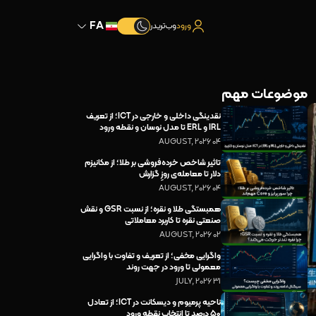
FA
ورود
وب‌تریدر
موضوعات مهم
نقدینگی داخلی و خارجی در ICT؛ از تعریف
IRL و ERL تا مدل نوسان و نقطه ورود
04 AUGUST, 2026
تاثیر شاخص خرده‌فروشی بر طلا؛ از مکانیزم
دلار تا معامله‌ی روزِ گزارش
04 AUGUST, 2026
همبستگی طلا و نقره؛ از نسبت GSR و نقش
صنعتی نقره تا کاربرد معاملاتی
02 AUGUST, 2026
واگرایی مخفی؛ از تعریف و تفاوت با واگرایی
معمولی تا ورود در جهت روند
31 JULY, 2026
ناحیه پرمیوم و دیسکانت در ICT؛ از تعادل
۵۰ درصد تا انتخاب نقطه ورود