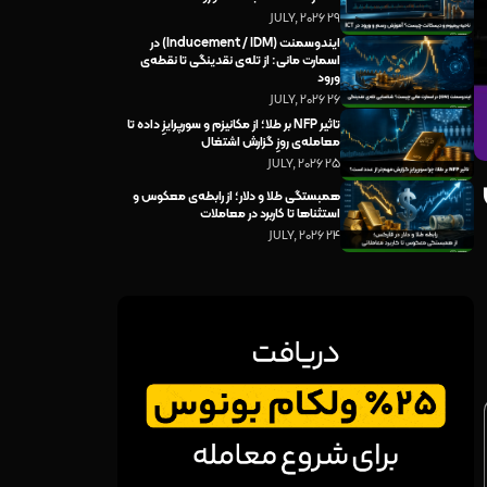
29 JULY, 2026
ایندوسمنت (Inducement / IDM) در
اسمارت مانی: از تله‌ی نقدینگی تا نقطه‌ی
ورود
26 JULY, 2026
تاثیر NFP بر طلا؛ از مکانیزم و سورپرایزِ داده تا
معامله‌ی روزِ گزارش اشتغال
25 JULY, 2026
همبستگی طلا و دلار؛ از رابطه‌ی معکوس و
استثناها تا کاربرد در معاملات
24 JULY, 2026