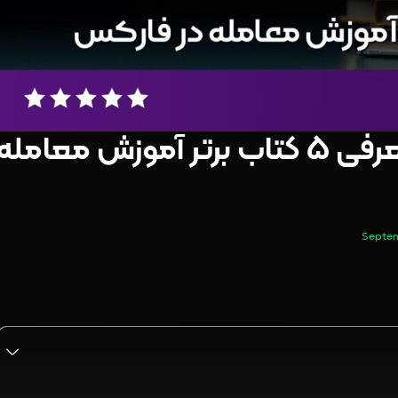
کتاب آموزش فارکس – معرفی 5 کتاب برتر آموزش معامله