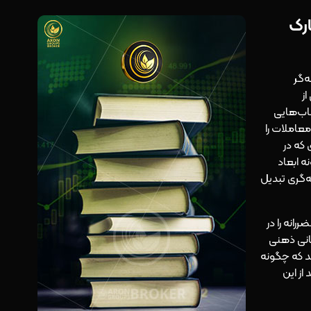
ارک
امله‌گر
ی از
تاب‌هایی
عاملات را
 که در
نه ابعاد
ه‌گری تبدیل
انه را در
کانی ذهنی
د که چگونه
از این