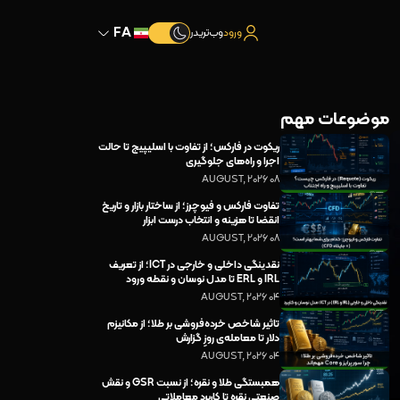
FA
ورود
وب‌تریدر
موضوعات مهم
ریکوت در فارکس؛ از تفاوت با اسلیپیج تا حالت
اجرا و راه‌های جلوگیری
08 AUGUST, 2026
تفاوت فارکس و فیوچرز؛ از ساختار بازار و تاریخ
انقضا تا هزینه و انتخاب درست ابزار
08 AUGUST, 2026
نقدینگی داخلی و خارجی در ICT؛ از تعریف
IRL و ERL تا مدل نوسان و نقطه ورود
04 AUGUST, 2026
تاثیر شاخص خرده‌فروشی بر طلا؛ از مکانیزم
دلار تا معامله‌ی روزِ گزارش
04 AUGUST, 2026
همبستگی طلا و نقره؛ از نسبت GSR و نقش
صنعتی نقره تا کاربرد معاملاتی