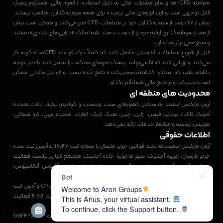
معامله CFD-ها و سایر مشتقات مالی به دلیل استفاده از اهرم مالی، مستلزم ریسک
قابل توجهی است و این ابزارهای مالی پیچیده برای همه سرمایه‌گذاران مناسب نیستند.
بیش از ۶۷ درصد از سرمایه‌گذاران خرد در معاملات CFD ضرر می‌کنند و ممکن است بیش
از مقدار سرمایه‌گذاری اولیه خود را از دست بدهند. شما مالک «دارایی‌های بنیادی» نیستید
و هیچ حقی بر آن‌ها ندارید.
قبل از شروع معاملات، اطمینان حاصل کنید که کاملاً درک کرده‌اید CFDها چگونه کار
می‌کنند و ارزیابی کنید که آیا می‌توانید ریسک ضررهای هنگفت را تحمل کنید یا خیر. توجه
داشته باشید که عملکرد گذشته تضمین‌کننده نتایج آینده نیست و قوانین مالیاتی ممکن
است تغییر کند و بر نتایج مالی شما تأثیر بگذارد.
محدودیت های منطقه ای
آرون مارکتس لیمیتد به ساکنان کشورهای سنت وینسنت و گرنادینز، ترکیه، ایالات متحده
آمریکا، کانادا، بریتانیا، قبرس، ژاپن، چین، هنگ کنگ، امارات متحده عربی، کره شمالی،
موریس، روسیه و میانمار خدمات ارائه نمی‌دهد.
اطلاعات حقوقی
آرون مارکتس لیمیتد که تحت قوانین جزایر مارشال با شماره ثبت ۱۱۸۰۴۶ و آدرس ثبت شده
جزایر مارشال، جزیره آجلتیک، شهر ماجورو، جاده آجلتیک، مجتمع تجاری تراست، فعالیت
می‌کند. آدرس فیزیکی شرکت در قبرس، شهر لیماسول، خیابان آگیوس آتاناسیوس،
ساختمان دی. وارکیمیس، پلاک ۴۱۰۲ واقع شده است.
Bot
شرکت آرون مارکتس لیمیتد که تحت قوانین موریس با شماره ثبت C209254 و آدرس ثبت
Welcome to Aron Groups
شده مائوریتوس، بندر لوئیس، خیابان سنت دنیس، ساختمان ریور کورت 1/F 6 فعالیت
This is Arius, your virtual assistant.
می‌کند.
To continue, click the Support button.
این شرکت توسط کمیسیون خدمات مالی موریس (FSC) با مجوز شماره GB24203202