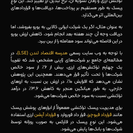
تراکنش ارزی و زمان تسویه آن، نرخ تبدیل ارز تغییر کند. این نوع
ریسک به‌ طور مستقیم بر پرداخت‌ها، دریافت‌ها و قراردادهای
بین‌المللی اثر می‌گذارد.
به‌ عنوان مثال، اگر یک شرکت ایرانی کالایی به یورو بفروشد، اما
دریافت وجه آن چند هفته بعد انجام شود، کاهش ارزش یورو
در این فاصله می‌تواند سود معامله را از بین ببرد.
با توجه به وب‌ سایت رسمی
مدرسه اقتصاد لندن (LSE)
، در
مطالعه‌ای جامع بر شرکت‌های ژاپنی مشخص شد که تقریباً
یک‌ چهارم تراکنش‌های ارزی، بیش از ۶٪ از سود خالص
شرکت‌ها را تحت تأثیر قرار می‌دهند. همچنین این پژوهش
نشان می‌دهد که افزایش ۱۰٪ در ارزش ین نسبت به ارزهای
خارجی، به‌ طور میانگین منجر به کاهش ۳.۶٪ در درآمد
تراکنشی نسبت به سود خالص شرکت‌ها می‌شود.
برای مدیریت ریسک تراکنشی معمولاً از ابزارهای پوشش ریسک
مانند
قرارداد فیوچرز
، قرار داد فوروارد و
قرارداد آپشن‌
ارزی استفاده
می‌شود. این نوع ریسک در فارکس به‌ صورت روزانه توسط
شرکت‌ها و بانک‌ها پایش می‌شود.