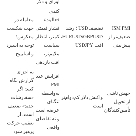
اوراق و دلار
کندی
فعالیت/
معامله در
ISM PMI
تضعیفUSD ؛ رشد
فشار قیمتی
جهت شکست
ضعیف‌تر از
EURUSD/GBPUSD،
کمتر، انتظار
معکوس؛
پیش‌بینی
افت USDJPY
سیاست
توجه به اسپرد
ملایم‌تر،
و اسلیپیج
افت بازدهی
به اجزای
افزایش عدد
گزارش نگاه
PMI
کنید: اگر
جهش ناشی
به‌واسطه
واکنش دلار کم‌دوام‌تر
«سفارشات
از تحویل
تنگنای
است
جدید» ضعیف
تأمین‌کنندگان
عرضه است
است، از
و نه تقاضای
تعقیب حرکت
واقعی
پرهیز شود