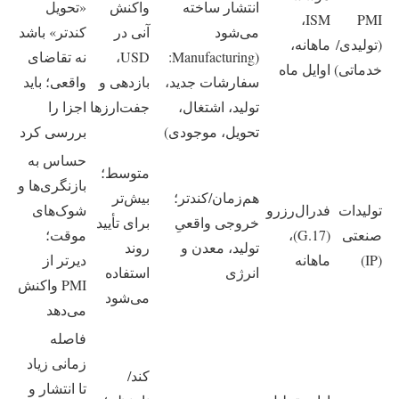
انتشار ساخته
واکنش
«تحویل
ISM،
PMI
می‌شود
آنی در
کندتر» باشد
(تولیدی/
ماهانه،
(Manufacturing:
USD،
نه تقاضای
خدماتی)
اوایل ماه
سفارشات جدید،
بازدهی و
واقعی؛ باید
تولید، اشتغال،
جفت‌ارزها
اجزا را
تحویل، موجودی)
بررسی کرد
حساس به
متوسط؛
بازنگری‌ها و
هم‌زمان/کندتر؛
بیش‌تر
تولیدات
فدرال‌رزرو
شوک‌های
خروجی واقعیِ
برای تأیید
صنعتی
(G.17)،
موقت؛
تولید، معدن و
روند
(IP)
ماهانه
دیرتر از
انرژی
استفاده
PMI واکنش
می‌شود
می‌دهد
فاصله
زمانی زیاد
کند/
تا انتشار و