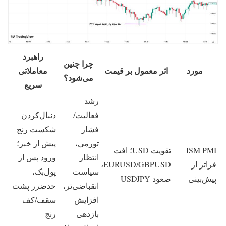
راهبرد
چرا چنین
مورد
اثر معمول بر قیمت
معاملاتی
می‌شود؟
سریع
رشد
فعالیت/
دنبال‌کردن
فشار
شکست رنج
تورمی،
پیش از خبر؛
ISM PMI
تقویت USD؛ افت
انتظار
ورود پس از
فراتر از
EURUSD/GBPUSD،
سیاست
پول‌بک،
پیش‌بینی
صعود USDJPY
انقباضی‌تر،
حدضرر پشت
افزایش
سقف/کف
بازدهی
رنج