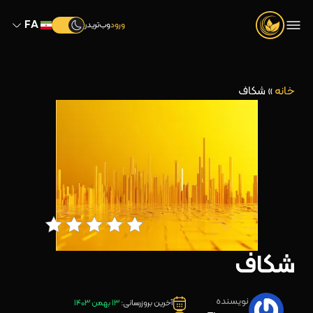
FA
ورود
وب‌تریدر
خانه
»
شکاف
شکاف
نویسنده
آخرین بروزرسانی:
13 بهمن 1403