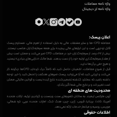
واژه‌ نامه معاملات
واژه نامه ارز دیجیتال
اعلان ریسک:
معامله CFD-ها و سایر مشتقات مالی به دلیل استفاده از اهرم مالی، مستلزم ریسک
قابل توجهی است و این ابزارهای مالی پیچیده برای همه سرمایه‌گذاران مناسب نیستند.
بیش از ۶۷ درصد از سرمایه‌گذاران خرد در معاملات CFD ضرر می‌کنند و ممکن است بیش
از مقدار سرمایه‌گذاری اولیه خود را از دست بدهند. شما مالک «دارایی‌های بنیادی» نیستید
و هیچ حقی بر آن‌ها ندارید.
قبل از شروع معاملات، اطمینان حاصل کنید که کاملاً درک کرده‌اید CFDها چگونه کار
می‌کنند و ارزیابی کنید که آیا می‌توانید ریسک ضررهای هنگفت را تحمل کنید یا خیر. توجه
داشته باشید که عملکرد گذشته تضمین‌کننده نتایج آینده نیست و قوانین مالیاتی ممکن
است تغییر کند و بر نتایج مالی شما تأثیر بگذارد.
محدودیت های منطقه ای
آرون مارکتس لیمیتد به ساکنان کشورهای سنت وینسنت و گرنادینز، ترکیه، ایالات متحده
آمریکا، کانادا، بریتانیا، قبرس، ژاپن، چین، هنگ کنگ، امارات متحده عربی، کره شمالی،
موریس، روسیه و میانمار خدمات ارائه نمی‌دهد.
اطلاعات حقوقی