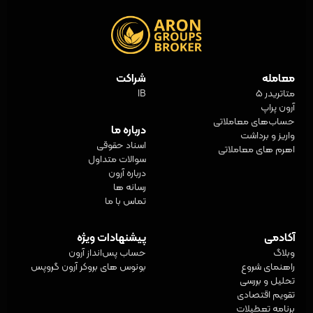
معامله
شراکت
متاتریدر 5
IB
آرون پراپ
حساب‌های معاملاتی
درباره ما
واریز و برداشت
اسناد حقوقی
اهرم های معاملاتی
سوالات متداول
درباره آرون
رسانه ها
تماس با ما
آکادمی
پیشنهادات ویژه
وبلاگ
حساب پس‌انداز آرون
راهنمای شروع
بونوس های بروکر آرون گروپس
تحلیل و بررسی
تقویم اقتصادی
برنامه تعطیلات