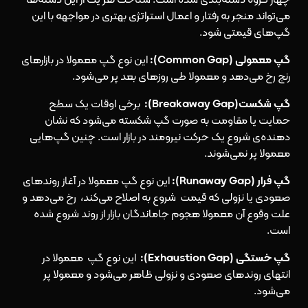
چهار گروه دسته‌بندی شده است. شناخت هر یک از این دسته‌ها
می‌تواند منجر به رفتار و اعمال استراتژی بهتری در مواجهه با این
گپ‌های قیمتی شود.
گپ معمولی (Common Gap):
این نوع گپ معمولا در بازارهای
رنج رخ می‌دهد و معمولا طی روزهای بعد پر می‌شود.
گپ شکست(Breakaway Gap):
برخی اوقات یک سطح
حمایت یا مقاومت به صورت گپ شکسته می‌شود که نشان
دهنده‌ی شروع یک حرکت نیرومند در بازار است. چنین گپ‌هایی
معمولا پر نمی‌شوند.
گپ فرار (Runaway Gap):
این نوع گپ معمولا در آغاز روندهای
صعودی یا نزولی که قیمت شروع به اصلاح می‌کند، رخ می‌دهد و
علت وقوع آن معمولا هجوم جاماندگان بازار از روند شروع شده
است.
گپ خستگی (Exhaustion Gap):
این نوع گپ معمولا در
انتهای روند‌های صعودی و نزولی ظاهر می‌شود و معمولا پر
می‌شود.