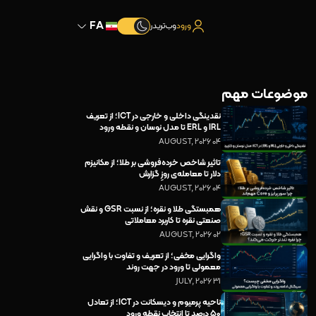
FA
ورود
وب‌تریدر
موضوعات مهم
نقدینگی داخلی و خارجی در ICT؛ از تعریف
IRL و ERL تا مدل نوسان و نقطه ورود
04 AUGUST, 2026
تاثیر شاخص خرده‌فروشی بر طلا؛ از مکانیزم
دلار تا معامله‌ی روزِ گزارش
04 AUGUST, 2026
همبستگی طلا و نقره؛ از نسبت GSR و نقش
صنعتی نقره تا کاربرد معاملاتی
02 AUGUST, 2026
واگرایی مخفی؛ از تعریف و تفاوت با واگرایی
معمولی تا ورود در جهت روند
31 JULY, 2026
ناحیه پرمیوم و دیسکانت در ICT؛ از تعادل
۵۰ درصد تا انتخاب نقطه ورود