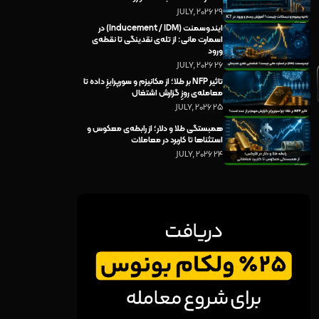
29 JULY, 2026
ایندوسمنت (Inducement / IDM) در
اسمارت مانی: از تله‌ی نقدینگی تا نقطه‌ی
ورود
26 JULY, 2026
تاثیر NFP بر طلا؛ از مکانیزم و سورپرایزِ داده تا
معامله‌ی روزِ گزارش اشتغال
25 JULY, 2026
همبستگی طلا و دلار؛ از رابطه‌ی معکوس و
استثناها تا کاربرد در معاملات
24 JULY, 2026