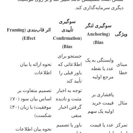
دیگری سرمایه‌گذاری کند.
سوگیری
سوگیری لنگر
تأییدی
اثر قاب‌بندی (Framing
ویژگی
(Anchoring
Effect)
(Confirmation
Bias)
Bias)
جستجو برای
وابستگی به یک
مبنای
اطلاعاتی که
نحوه ارائه یا بیان
عدد یا نقطه
خطا
باور قبلی را
اطلاعات
مرجع اولیه
تأیید کند
توجه به اخبار
تصمیم متفاوت بر
پافشاری بر
مثبت و نادیده
اساس بیان سود (۷۰٪
مثال
قیمت خرید
گرفتن اخبار
موفقیت) یا زیان (۳۰٪
اولیه یک سهم
منفی
شکست)
تمرکز
عدد یا قیمت
باور یا تصمیم
نحوه بیان اطلاعات
اصلی
اولیه
قبلی