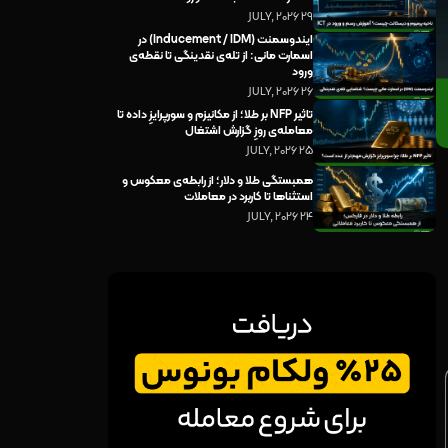
29 JULY, 2026
ایندوسمنت (Inducement / IDM) در
اسمارت مانی: از تله‌ی نقدینگی تا نقطه‌ی
ورود
26 JULY, 2026
تاثیر NFP بر طلا؛ از مکانیزم و سورپرایزِ داده تا
معامله‌ی روزِ گزارش اشتغال
25 JULY, 2026
همبستگی طلا و دلار؛ از رابطه‌ی معکوس و
استثناها تا کاربرد در معاملات
24 JULY, 2026