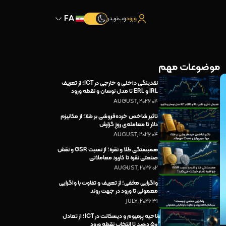
FA
ورود
وب‌تریدر
موضوعات مهم
نقدینگی داخلی و خارجی در ICT؛ از تعریف
IRL و ERL تا مدل نوسان و نقطه ورود
04 AUGUST, 2026
تاثیر شاخص خرده‌فروشی بر طلا؛ از مکانیزم
دلار تا معامله‌ی روزِ گزارش
04 AUGUST, 2026
همبستگی طلا و نقره؛ از نسبت GSR و نقش
صنعتی نقره تا کاربرد معاملاتی
02 AUGUST, 2026
واگرایی مخفی؛ از تعریف و تفاوت با واگرایی
معمولی تا ورود در جهت روند
31 JULY, 2026
ناحیه پرمیوم و دیسکانت در ICT؛ از تعادل
۵۰ درصد تا انتخاب نقطه ورود