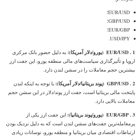
EUR/USD؛
GBP/USD؛
EUR/GBP؛
USD/JPY.
1 . EUR/USD (یورو/دلار آمریکا):
به دلیل حضور بانک مرکزی
اروپا و تأثیرگذاری سیاست‌های مالی منطقه یورو، این جفت ارز
بیشترین حجم معاملات را در سشن لندن دارد.
2 . GBP/USD (پوند بریتانیا/دلار آمریکا):
با توجه به اینکه لندن
پایتخت مالی بریتانیا است، جفت ارز پوند/دلار در این سشن حجم
معاملات بالایی دارد.
3 . EUR/GBP (یورو/پوند بریتانیا):
این جفت ارز یکی از
پرمعامله‌ترین جفت‌های سشن لندن است که به دلیل نزدیک بودن
ارتباطات اقتصادی میان بریتانیا و منطقه یورو، نوسانات زیادی