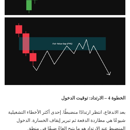
الخطوة 4 – الارتداد: توقيت الدخول
بعد الاندفاع، انتظر ارتدادًا منضبطًا. إحدى أكثر الأخطاء التشغيلية
شيوعًا هي مطاردة الدفعة ثم تبرير إيقاف الخسارة. الدخول
المنضبط عند الارتداد هو ما يتيح إلغاءً ضيقًا في منطق