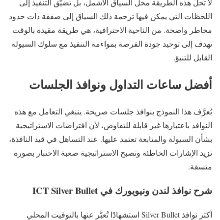
لا تحلّ هذه الطريقة محل السياق الأشمل، بل تضيّق التنفيذ إلى
اللحظات التي يمكن فيها ترجمة ذلك السياق إلى صفقة ذات حدود
مخاطر واضحة. من الناحية الاحترافية، هي طريقة مقيدة بالوقت
تهدف إلى توحيد جودة الفرصة بمواءمة التنفيذ مع سلوك السيولة
القابل للتنبؤ.
أفضل ساعات التداول ونوافذ الجلسات
يُعرَّف هذا النموذج بنوافذ جلسات صريحة. ينبغي التعامل مع هذه
النوافذ باعتبارها غير قابلة للتفاوض، لأن افتراضات الاستراتيجية
بشأن السيولة والمتابعة تعتمد عليها. عند التساهل في قيد النافذة،
تزيد الإشارات الخاطئة وتصبح الاستراتيجية صعبة الاختبار بصورة
متسقة.
شرح نوافذ لندن ونيويورك في ICT Silver Bullet
أكثر نوافذ Silver Bullet استشهادًا تُعبَّر عنها بالتوقيت المحلي