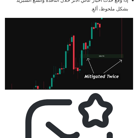
بشكل ملحوظ، ألغِ.