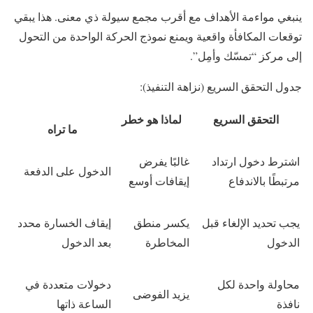
ينبغي مواءمة الأهداف مع أقرب مجمع سيولة ذي معنى. هذا يبقي
توقعات المكافأة واقعية ويمنع نموذج الحركة الواحدة من التحول
إلى مركز “تمسّك وأمِل”.
جدول التحقق السريع (نزاهة التنفيذ):
التحقق السريع
لماذا هو خطر
ما تراه
اشترط دخول ارتداد
غالبًا يفرض
الدخول على الدفعة
مرتبطًا بالاندفاع
إيقافات أوسع
يجب تحديد الإلغاء قبل
يكسر منطق
إيقاف الخسارة محدد
الدخول
المخاطرة
بعد الدخول
محاولة واحدة لكل
دخولات متعددة في
يزيد الفوضى
نافذة
الساعة ذاتها