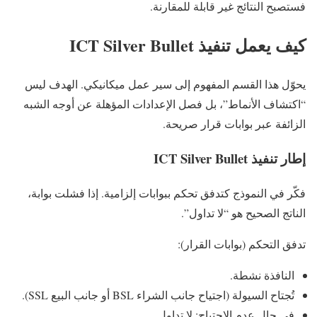
فستصبح النتائج غير قابلة للمقارنة.
كيف يعمل تنفيذ ICT Silver Bullet
يحوّل هذا القسم المفهوم إلى سير عمل ميكانيكي. الهدف ليس
“اكتشاف الأنماط”، بل فصل الإعدادات المؤهلة عن أوجه الشبه
الزائفة عبر بوابات قرار صريحة.
إطار تنفيذ ICT Silver Bullet
فكّر في النموذج كتدفق تحكم ببوابات إلزامية. إذا فشلت بوابة،
الناتج الصحيح هو “لا تداول”.
تدفق التحكم (بوابات القرار):
النافذة نشطة.
تُجتاح السيولة (اجتياح جانب الشراء BSL أو جانب البيع SSL).
في حال عدم الاجتياح: لا تداول.