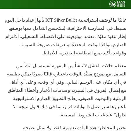
غالبًا ما تُوصَف استراتيجية ICT Silver Bullet بأنها إعداد داخل اليوم
بسيط. في الممارسة الاحترافية، يُستحسن التعامل معها بوصفها
إطار تنفيذ مقيَّدًا، تعتمد موثوقيته على الانضباط التشغيلي: الالتزام
الصارم بنوافذ الوقت المحددة، وتعريفات صريحة للسيولة،
وقواعد تأكيد تمنع المطابقة التقديرية للأنماط.
معظم حالات الفشل لا تنشأ من المفهوم نفسه، بل تنشأ من
التعامل مع نموذج مقيَّد بالوقت باعتباره قالبًا بصريًا يمكن تطبيقه
في أي مكان على الرسم البياني، وفي أي وقت، وعلى أي أداة،
مع إهمال الفروق في السبريد وصدمات الأخبار وأخطاء المناطق
الزمنية والتوقيت الصيفي. يعالج التطبيق الصارم الاستراتيجيةَ
باعتبارها سير عمل ذا بوابات قرار، بما في ذلك قبول نتيجة “لا
تداول” عند غياب الشروط المسبقة.
تحذير المخاطر: هذه المادة تعليمية فقط ولا تمثل نصيحة