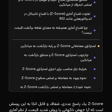
اساس انحراف از میانگین
تفاوت اشباع آماری (Z-Score) با اشباع تکنیکال در
اندیکاتورهایی مانند RSI
چرا اشباع آماری همیشه به معنای نقطه برگشت قیمت
نیست؟
استراتژی معاملاتی Z-Score بر پایه بازگشت به میانگین
چارچوب استراتژی Z-Score و منطق بازگشت به
میانگین
شرایط بازار مناسب برای اجرای استراتژی Z-Score
نحوه ورود به معامله بر اساس سطوح Z-Score
نحوه خروج از معامله بر اساس بازگشت Z-Score به
محدوده تعادلی
نحوه تعیین حد ضرر و سود بر اساس سطوح Z-Score
Z-Score یک پاسخ عددی، شفاف و قابل‌ اتکا به این پرسش
است که آیا جهش ناگهانی یا ریزش شدید قیمت، از نظر آماری