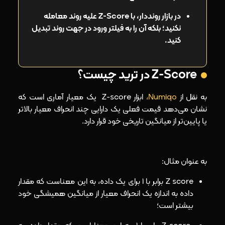
ترکیب Z-Score با سایر ابزارهای تحلیل تکنیکال
در بازار رونددار، با Z-Score علیه روند معامله
ترکیب Z-Score با اندیکاتور ADX
نکنید؛ بلکه آن را به فیلتر ورود در جهت روند تبدیل
ترکیب Z-Score با میانگین متحرک
کنید.
ترکیب Z-Score با باند بولینگر
Z-Score در ترید چیست؟
ترکیب Z-Score با اندیکاتور ATR
به نقل از
Numiqo،
ابزار Z-score یک معیار آماری است که
خطاهای رایج در استفاده از Z-Score در ترید
نشان می‌دهد قیمت فعلی یک دارایی چند انحراف معیار بالاتر
یا پایین‌تر از میانگین تاریخی خود قرار دارد.
مزایا و محدودیت‌های Z-Score در معاملات
مزایای Z-Score در ترید
به عنوان مثال:
محدودیت‌های Z-Score در معاملات
Z score برابر با 1 برای یک داده، به این معناست که مقدار
نتیجه‌گیری
داده به اندازه یک انحراف معیار از میانگین همیشگی خود
بیشتر است؛