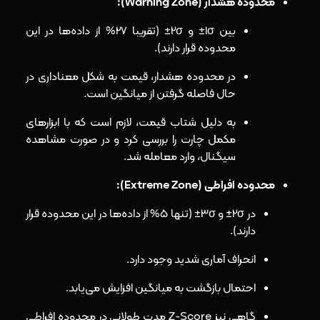
محدوده هشدار (Warning Zone):
بین 1σ± و 2σ± (تقریبا 27% از داده‌ها در این
محدوده قرار دارند).
در محدوده هشدار، قیمت به شکل معناداری در
حال فاصله گرفتن از میانگین است.
به دلیل شتاب قیمت، لازم است که با ابزارهای
مکمل چارت را بررسی کرد و در صورت مشاهده
سیگنال، وارد معامله شد.
محدوده افراطی (Extreme Zone):
در 2σ± و 3σ± (تنها 5% از داده‌ها در این محدوده قرار
دارند).
انحراف آماری شدید وجود دارد.
احتمال بازگشت به میانگین افزایش می‌یابد.
گاهی نیز Z-Score مدت طولانی در محدوده افراطی