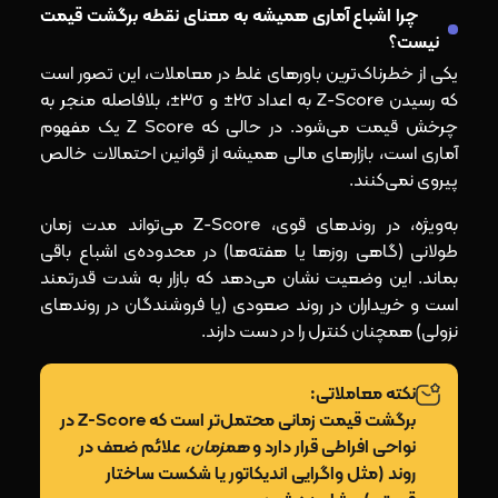
چرا اشباع آماری همیشه به معنای نقطه برگشت قیمت
نیست؟
یکی از خطرناک‌ترین باورهای غلط در معاملات، این تصور است
که رسیدن Z-Score به اعداد 2σ± و 3σ±، بلافاصله منجر به
چرخش قیمت می‌شود. در حالی که Z Score یک مفهوم
آماری است، بازارهای مالی همیشه از قوانین احتمالات خالص
پیروی نمی‌کنند.
به‌ویژه، در روندهای قوی، Z-Score می‌تواند مدت زمان
طولانی (گاهی روزها یا هفته‌ها) در محدوده‌ی اشباع باقی
بماند. این وضعیت نشان می‌دهد که بازار به شدت قدرتمند
است و خریداران در روند صعودی (یا فروشندگان در روندهای
نزولی) همچنان کنترل را در دست دارند.
نکته معاملاتی:
برگشت قیمت زمانی محتمل‌تر است که Z-Score در
نواحی افراطی قرار دارد و
همزمان،
علائم ضعف در
روند (مثل واگرایی اندیکاتور یا شکست ساختار