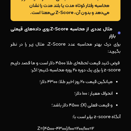
محاسبه رفتار کوتاه‌ مدت یا بلند مدت را نشان
می‌دهد و بدون آن، Z-Score بی‌معنا است.
مثال عددی از محاسبه Z-Score روی داده‌های قیمتی
بازار
برای درک بهتر محاسبه عدد Z-Score، مثال زیر را در نظر
بگیرید:
فرض کنید قیمت لحظه‌ای طلا 4500 دلار است و ما قصد داریم
z-score را برای یک دوره 20 روزه محاسبه کنیم؛ اگر:
میانگین قیمت 20 روز اخیر طلا: 4300 دلار؛
انحراف معیار : 100 دلار؛
و قیمت فعلی (X): 4500 دلار باشد؛
آنگاه z-score برابر است با:
Z=(4500-4300)/100=200/100=2