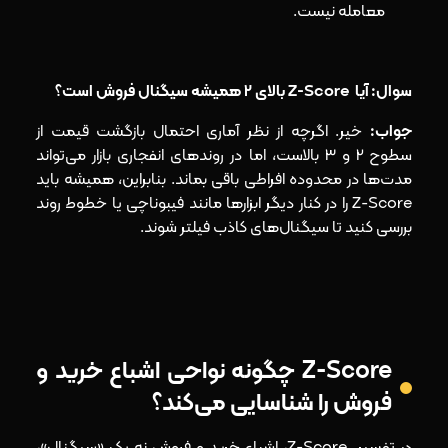
معامله نیست.
سوال: آیا Z-Score بالای 2 همیشه سیگنال فروش است؟
جواب:
خیر. اگرچه از نظر آماری احتمال بازگشت قیمت از
سطوح 2 و 3 بالاست، اما در روندهای انفجاری بازار می‌تواند
مدت‌ها در محدوده افراطی باقی بماند. بنابراین، همیشه باید
Z-Score را در کنار دیگر ابزارها مانند فیبوناچی یا خطوط روند
بررسی کنید تا سیگنال‌های کاذب فیلتر شوند.
Z-Score چگونه نواحی اشباع خرید و
فروش را شناسایی می‌کند؟
در تفسیر Z-Score، اشباع خرید و فروش نه یک «سیگنال»،