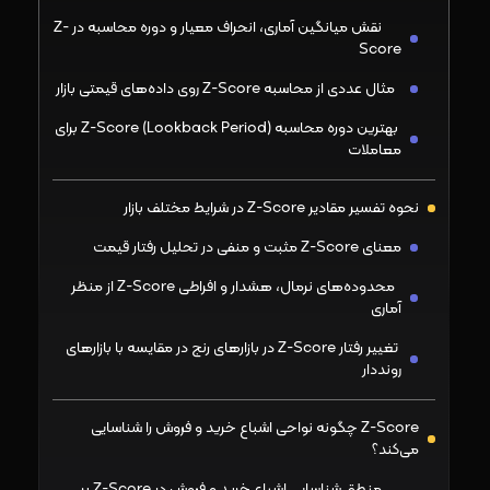
نقش میانگین آماری، انحراف معیار و دوره محاسبه در Z-
Score
مثال عددی از محاسبه Z-Score روی داده‌های قیمتی بازار
بهترین دوره محاسبه (Lookback Period) Z-Score برای
معاملات
نحوه تفسیر مقادیر Z-Score در شرایط مختلف بازار
معنای Z-Score مثبت و منفی در تحلیل رفتار قیمت
محدوده‌های نرمال، هشدار و افراطی Z-Score از منظر
آماری
تغییر رفتار Z-Score در بازارهای رنج در مقایسه با بازارهای
رونددار
Z-Score چگونه نواحی اشباع خرید و فروش را شناسایی
می‌کند؟
منطق شناسایی اشباع خرید و فروش در Z-Score بر