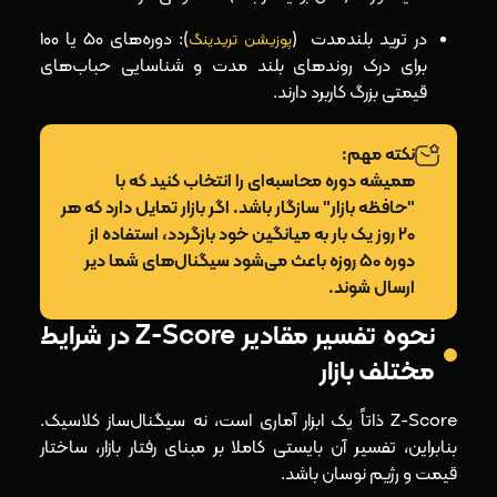
در ترید بلندمدت (
): دوره‌های 50 یا 100
پوزیشن تریدینگ
برای درک روندهای بلند مدت و شناسایی حباب‌های
قیمتی بزرگ کاربرد دارند.
نکته مهم:
همیشه دوره‌ محاسبه‌ای را انتخاب کنید که با
"حافظه بازار" سازگار باشد. اگر بازار تمایل دارد که هر
20 روز یک بار به میانگین خود بازگردد، استفاده از
دوره 50 روزه باعث می‌شود سیگنال‌های شما دیر
ارسال شوند.
نحوه تفسیر مقادیر Z-Score در شرایط
مختلف بازار
Z-Score ذاتاً یک ابزار آماری است، نه سیگنال‌ساز کلاسیک.
بنابراین، تفسیر آن بایستی کاملا بر مبنای رفتار بازار، ساختار
قیمت و رژیم نوسان باشد.