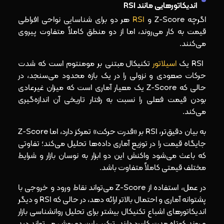
اندیکاتورهایی مانند RSI
اگرچه Z-Score و
RSI
هر دو برای شناسایی نواحی افراطی
قیمت به کار می‌روند، اما از دو منطق کاملاً متفاوت پیروی
می‌کنند.
RSI یک
اسیلاتور
تکنیکال مبتنی بر مومنتوم است که شدت
حرکات صعودی و نزولی را در یک بازه محدود می‌سنجد، در
حالی که Z-Score یک معیار آماری است که میزان غیرعادی
بودن قیمت فعلی را نسبت به رفتار تاریخی آن اندازه‌گیری
می‌کند.
به بیان دقیق‌تر، RSI بر «قدرت حرکت» تمرکز دارد، اما Z-Score
جایگاه قیمت را در توزیع آماری داده‌ها تحلیل می‌کند؛ تفاوتی
که باعث می‌شود واکنش این دو ابزار به نوسان بازار و شرایط
مختلف قیمتی کاملاً متفاوت باشد.
در عمل، استفاده از Z-Score می‌تواند نقاط ورود و خروجی با
پشتوانه آماری و احتمال بالاتر ارائه دهد، در حالی که RSI و دیگر
اندیکاتورهای اشباع تکنیکال بیشتر برای تحلیل روانشناسی بازار
و روند کوتاه‌ مدت کاربرد دارند. ترکیب این دو روش می‌تواند دید