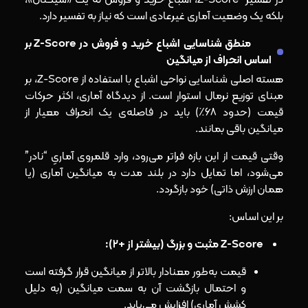
بلکه یک وضعیت آماری غیرعادی است که نیاز به تفسیر دارد.
منطق شناسایی اشباع خرید و فروش در Z-Score بر
اساس انحراف از میانگین
هسته اصلی شناسایی نواحی اشباع با استفاده از Z-Score، بر
مبنای توزیع نرمال استوار است. از دیدگاه آماری، اکثر حرکات
قیمت (حدود ۶۸٪) باید در فاصله‌ی یک انحراف معیار از
میانگین باقی بمانند.
وقتی قیمت از این بازه فراتر می‌رود، وارد قلمروی آماریِ “نادر”
می‌شود، اما تمایل دارد در بلند مدت به میانگین آماری (یا
همان ارزش ذاتی) خود بازگردد.
بر این اساس:
Z-Score مثبت و بزرگ (بیشتر از +2):
قیمت به‌طور معنادار بالاتر از میانگین قرار گرفته است
و احتمال بازگشت آن به سمت میانگین (به دلیل
کشش آماری) افزایش می‌یابد.