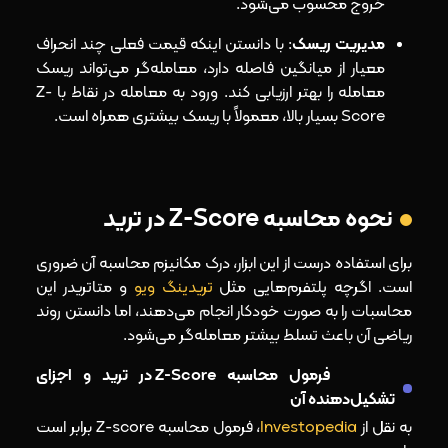
خروج محسوب می‌شود.
مدیریت ریسک
: با دانستن اینکه قیمت فعلی چند انحراف
معیار از میانگین فاصله دارد، معامله‌گر می‌تواند ریسک
معامله را بهتر ارزیابی کند. ورود به معامله در نقاط با Z-
Score بسیار بالا، معمولاً با ریسک بیشتری همراه است.
نحوه محاسبه Z-Score در ترید
برای استفاده درست از این ابزار، درک مکانیزم محاسبه آن ضروری
است. اگرچه پلتفرم‌هایی مثل
تریدینگ ویو
و متاتریدر این
محاسبات را به صورت خودکار انجام می‌دهند، اما دانستن روند
ریاضی آن باعث تسلط بیشتر معامله‌گر می‌شود.
فرمول محاسبه Z-Score در ترید و اجزای
تشکیل‌دهنده آن
به نقل از
Investopedia
، فرمول محاسبه Z-score برابر است