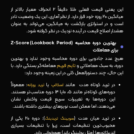
این یعنی قیمت فعلی طلا دقیقاً 2 انحراف معیار بالاتر از
میانگین 20 روزه خود قرار دارد. از نظر آماری، این یک وضعیت نادر
است و در استراتژی بازگشت به میانگین، می‌تواند به عنوان
هشدار اصلاح قیمت در آینده نزدیک در نظر گرفته شود.
بهترین دوره محاسبه (Lookback Period) Z-Score
برای معاملات
هیچ عدد جادویی برای دوره محاسبه وجود ندارد و بهترین
دوره، به سبک معاملاتی و
تایم‌ فریم
معامله‌گر بستگی دارد. با
این حال، چند دستورالعمل کلی در این زمینه وجود دارد:
در ترید کوتاه‌ مدت مانند
یا
: معمولاً
اسکالپ
ترید روزانه
دوره‌های کوتاه‌تر مانند 5، 10یا 14 دوره مناسب‌تر هستند.
این دوره‌ها به تغییرات سریع قیمت واکنش نشان
می‌دهند، اما ممکن است نویزهای بیشتری داشته باشند.
در ترید میان‌ مدت (
): دوره 20 یکی از
سویینگ تریدینگ
محبوب‌ترین تنظیمات است، زیرا با تنظیمات بسیاری
اندیکاتورها (مثل بولینگر باند) همخوانی دارد.