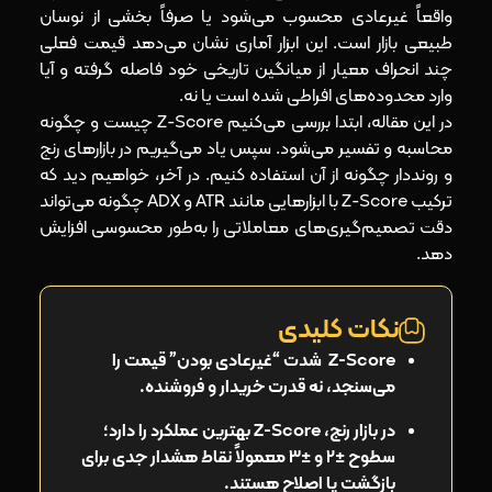
کاربرد Z-Score در معاملات جفتی (Pairs Trading)
واقعاً غیرعادی محسوب می‌شود یا صرفاً بخشی از نوسان
طبیعی بازار است. این ابزار آماری نشان می‌دهد قیمت فعلی
معاملات جفتی چیست و چه تفاوتی با ترید معمول
چند انحراف معیار از میانگین تاریخی خود فاصله گرفته و آیا
دارد؟
وارد محدوده‌های افراطی شده است یا نه.
محاسبه Z-Score اسپرد بین دو دارایی همبسته
در این مقاله، ابتدا بررسی می‌کنیم Z-Score چیست و چگونه
محاسبه و تفسیر می‌شود. سپس یاد می‌گیریم در بازارهای رنج
نحوه ساختاردهی پوزیشن لانگ و شورت با Z-Score در
معاملات جفتی
و رونددار چگونه از آن استفاده کنیم. در آخر، خواهیم دید که
ترکیب Z-Score با ابزارهایی مانند ATR و ADX چگونه می‌تواند
شناسایی شکست همبستگی و مدیریت ریسک در
دقت تصمیم‌گیری‌های معاملاتی را به‌طور محسوسی افزایش
معاملات جفتی
دهد.
نحوه نصب، فعال‌سازی و تنظیمات اندیکاتور Z-Score در
پلتفرم‌های معاملاتی
نکات کلیدی
نحوه نصب، فعال‌سازی و تنظیمات اندیکاتور Z-Score
Z-Score شدت “غیرعادی بودن” قیمت را
در متاتریدر
می‌سنجد، نه قدرت خریدار و فروشنده.
نحوه نصب، فعال‌سازی و تنظیمات اندیکاتور Z-Score
در بازار رنج، Z-Score بهترین عملکرد را دارد؛
در تریدینگ ویو
سطوح ±2 و ±3 معمولاً نقاط هشدار جدی برای
بازگشت یا اصلاح هستند.