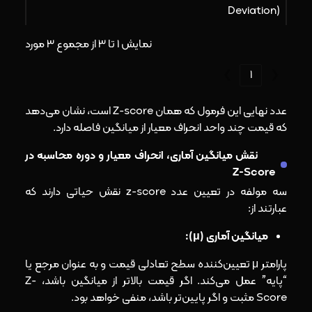
Deviation)
نمایش 1 تا 3 از مجموع 3 مورد
❯
1
❮
عدد نهایی این فرمول که همان Z-score است، نشان می‌دهد
که قیمت چند واحد انحراف معیار از میانگین فاصله دارد.
نقش میانگین آماری، انحراف معیار و دوره محاسبه در
Z-Score
سه مولفه در تعیین عدد z-score نقش حیاتی دارند که
عبارتند از:
میانگین آماری (μ):
پارامتر μ تعیین‌کننده سطح تعادلی قیمت و به عنوان مرجع یا
“پایه” عمل می‌کند. اگر قیمت بالاتر از میانگین باشد، Z-
Score مثبت و اگر پایین‌تر باشد، منفی خواهد بود.