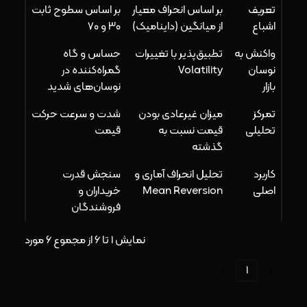
تعریف
بر اساس انحراف معیار
بر اساس سطوح ثابت
اشباع
از میانگین (داینامیک)
۳۰ و ۷۰
واکنش به
تطبیق‌پذیر با تغییرات
حساس و گاه
نوسان
Volatility
گمراه‌کننده در
بازار
نوسان‌های شدید
تمرکز
میزان غیرعادی بودن
شدت و سرعت حرکت
تحلیلی
قیمت نسبت به
قیمت
گذشته
کاربرد
تحلیل انحراف آماری و
سنجش قدرت
اصلی
Mean Reversion
خریداران و
فروشندگان
نمایش 1 تا 6 از مجموع 6 مورد
❯
1
❮