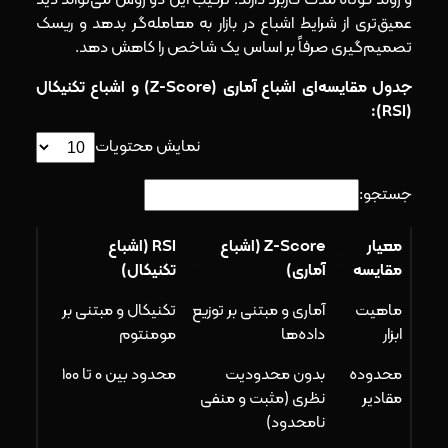
عمیق‌تری از شرایط اشباع در بازار به معامله‌گر بدهد و ریسک
تصمیم‌گیری صرفاً بر اساس یک شاخص را کاهش دهد.
جدول مقایسه‌ای اشباع آماری (Z-Score) و اشباع تکنیکال
(RSI):
نمایش محتویات
جستجو:
معیار
Z-Score (اشباع
RSI (اشباع
مقایسه
آماری)
تکنیکال)
ماهیت
آماری و مبتنی بر توزیع
تکنیکال و مبتنی بر
ابزار
داده‌ها
مومنتوم
محدوده
بدون محدودیت
محدود بین ۰ تا ۱۰۰
مقادیر
نظری (مثبت و منفی
نامحدود)