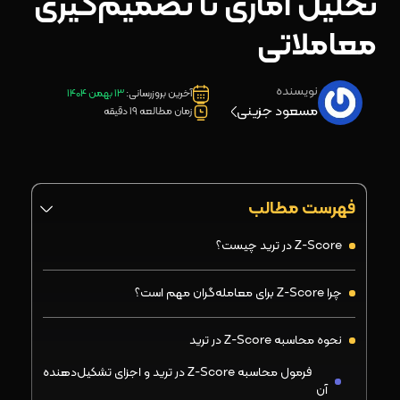
تحلیل آماری تا تصمیم‌گیری
معاملاتی
نویسنده
آخرین بروزرسانی:
13 بهمن 1404
مسعود جزینی
زمان مطالعه 19 دقیقه
فهرست مطالب
Z-Score در ترید چیست؟
چرا Z-Score برای معامله‌گران مهم است؟
نحوه محاسبه Z-Score در ترید
فرمول محاسبه Z-Score در ترید و اجزای تشکیل‌دهنده
آن