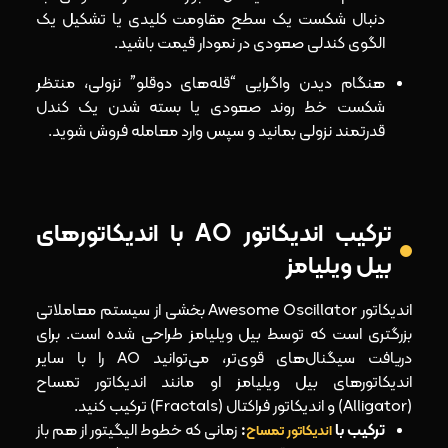
دنبال شکست یک سطح مقاومت کلیدی یا تشکیل یک
الگوی کندلی صعودی در نمودار قیمت باشید.
هنگام دیدن واگرایی “قله‌های دوقلو” نزولی، منتظر
شکست خط روند صعودی یا بسته شدن یک کندل
قدرتمند نزولی بمانید و سپس وارد معامله فروش شوید.
ترکیب اندیکاتور AO با اندیکاتورهای
بیل ویلیامز
اندیکاتور Awesome Oscillator بخشی از سیستم معاملاتی
بزرگتری است که توسط بیل ویلیامز طراحی شده است. برای
دریافت سیگنال‌های قوی‌تر، می‌توانید AO را با سایر
اندیکاتورهای بیل ویلیامز او مانند اندیکاتور تمساح
(Alligator) و اندیکاتور فراکتال (Fractals) ترکیب کنید.
ترکیب با
:
زمانی که خطوط الیگیتور از هم باز
اندیکاتور تمساح