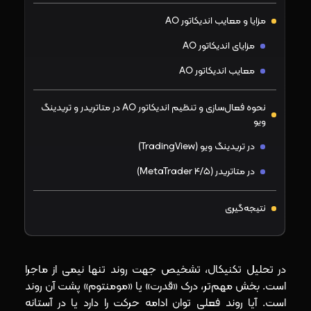
مزایا و معایب اندیکاتور AO
مزایای اندیکاتور AO
معایب اندیکاتور AO
نحوه فعال‌سازی و تنظیم اندیکاتور AO در متاتریدر و تریدینگ
ویو
در تریدینگ ویو (TradingView)
در متاتریدر (MetaTrader 4/5)
نتیجه‌گیری
در تحلیل تکنیکال، تشخیص جهت روند تنها نیمی از ماجرا
است. بخش مهم‌تر، درک «قدرت» یا «مومنتوم» پشت آن روند
است. آیا روند فعلی توان ادامه حرکت را دارد یا در آستانه