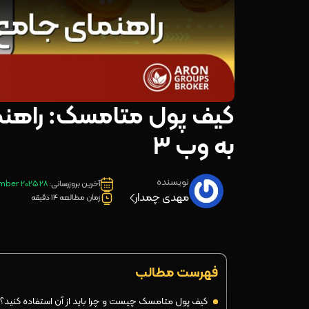
کیف پول متامسک: راهنم
به وب ۳
نویسنده
آخرین بروزرسانی:
28 November 2025
مهدی چمدار
زمان مطالعه 14 دقیقه
فهرست مطالب
کیف پول متامسک چیست و چرا باید از آن استفاده کنید؟