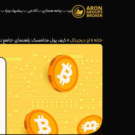
ترید
برنامه همکاری
آکادمی
پیشنهاد ویژه
خانه
»
ارز دیجیتال
»
کیف پول متامسک: راهنمای جامع نصب