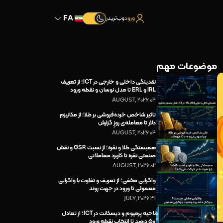
FA
ورود
وب‌تریدر
موضوعات مهم
نقدینگی داخلی و خارجی در ICT؛ از تعریف
IRL و ERL تا مدل نوسان و نقطه ورود
04 AUGUST, 2026
تاثیر شاخص خرده‌فروشی بر طلا؛ از مکانیزم
دلار تا معامله‌ی روزِ گزارش
04 AUGUST, 2026
همبستگی طلا و نقره؛ از نسبت GSR و نقش
صنعتی نقره تا کاربرد معاملاتی
02 AUGUST, 2026
واگرایی مخفی؛ از تعریف و تفاوت با واگرایی
معمولی تا ورود در جهت روند
31 JULY, 2026
ناحیه پرمیوم و دیسکانت در ICT؛ از تعادل
۵۰ درصد تا انتخاب نقطه ورود