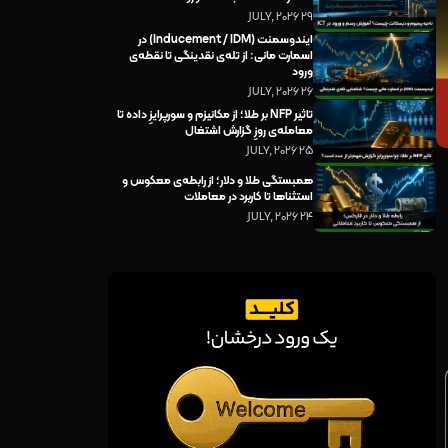
29 JULY, 2026
ایندوسمنت (Inducement / IDM) در
اسمارت مانی: از تله‌ی نقدینگی تا نقطه‌ی
ورود
26 JULY, 2026
تاثیر NFP بر طلا؛ از مکانیزم و سورپرایزِ داده تا
معامله‌ی روزِ گزارش اشتغال
25 JULY, 2026
همبستگی طلا و دلار؛ از رابطه‌ی معکوس و
استثناها تا کاربرد در معاملات
24 JULY, 2026