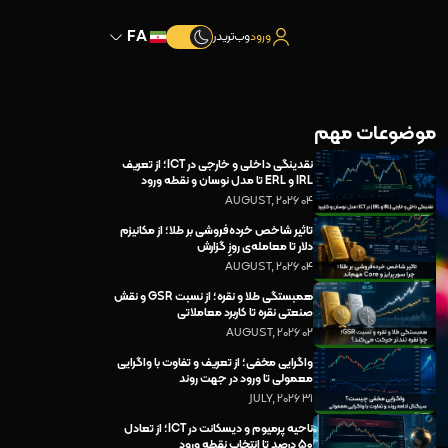
FA
ورود
وب‌تریدر
موضوعات مهم
نقدینگی داخلی و خارجی در ICT؛ از تعریف
IRL و ERL تا مدل نوسان و نقطه ورود
04 AUGUST, 2026
تاثیر شاخص خرده‌فروشی بر طلا؛ از مکانیزم
دلار تا معامله‌ی روزِ گزارش
04 AUGUST, 2026
همبستگی طلا و نقره؛ از نسبت GSR و نقش
صنعتی نقره تا کاربرد معاملاتی
02 AUGUST, 2026
واگرایی مخفی؛ از تعریف و تفاوت با واگرایی
معمولی تا ورود در جهت روند
31 JULY, 2026
ناحیه پرمیوم و دیسکانت در ICT؛ از تعادل
۵۰ درصد تا انتخاب نقطه ورود