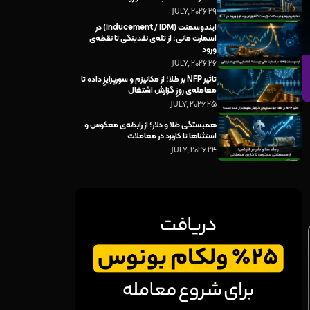
29 JULY, 2026
ایندوسمنت (Inducement / IDM) در
اسمارت مانی: از تله‌ی نقدینگی تا نقطه‌ی
ورود
26 JULY, 2026
تاثیر NFP بر طلا؛ از مکانیزم و سورپرایزِ داده تا
معامله‌ی روزِ گزارش اشتغال
25 JULY, 2026
همبستگی طلا و دلار؛ از رابطه‌ی معکوس و
استثناها تا کاربرد در معاملات
24 JULY, 2026