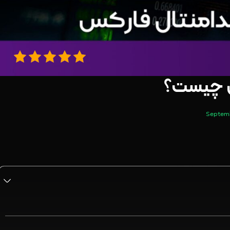
س چیست؟