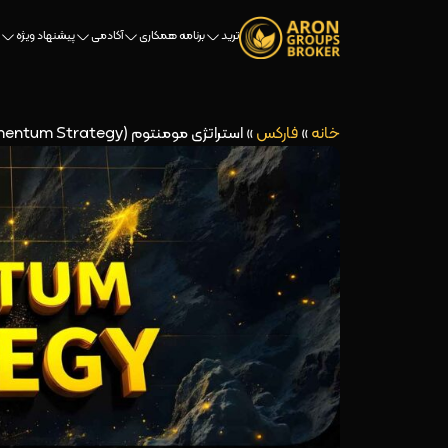
ترید
برنامه همکاری
آکادمی
پیشنهاد ویژه
خانه
»
فارکس
»
استراتژی مومنتوم (Momentum Strategy)- راهنمای جامع معامله‌گران