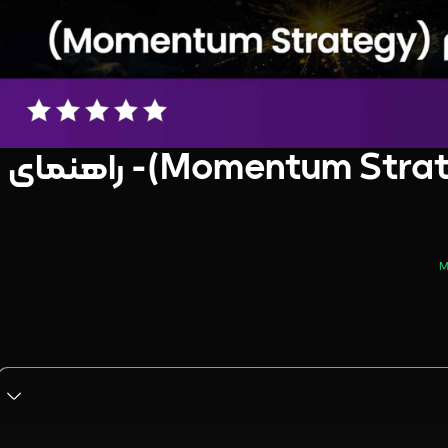
استراتژی مومنتوم (Momentum Strategy)- راهنمای