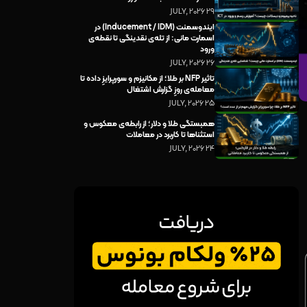
29 JULY, 2026
ایندوسمنت (Inducement / IDM) در
اسمارت مانی: از تله‌ی نقدینگی تا نقطه‌ی
ورود
26 JULY, 2026
تاثیر NFP بر طلا؛ از مکانیزم و سورپرایزِ داده تا
معامله‌ی روزِ گزارش اشتغال
25 JULY, 2026
همبستگی طلا و دلار؛ از رابطه‌ی معکوس و
استثناها تا کاربرد در معاملات
24 JULY, 2026