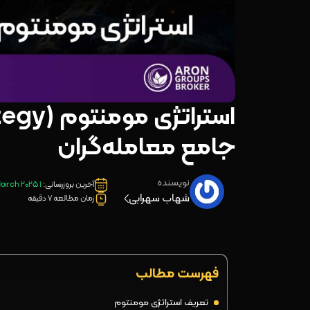
جامع معامله‌گران
نویسنده
آخرین بروزرسانی:
1 March 2025
شهاب سهرابی
زمان مطالعه 7 دقیقه
فهرست مطالب
تعریف استراتژی مومنتوم