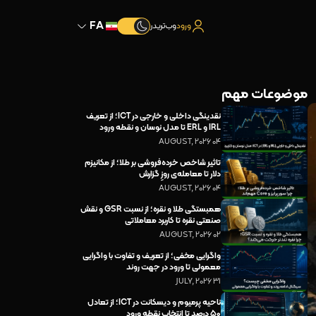
FA
ورود
وب‌تریدر
موضوعات مهم
نقدینگی داخلی و خارجی در ICT؛ از تعریف
IRL و ERL تا مدل نوسان و نقطه ورود
04 AUGUST, 2026
تاثیر شاخص خرده‌فروشی بر طلا؛ از مکانیزم
دلار تا معامله‌ی روزِ گزارش
04 AUGUST, 2026
همبستگی طلا و نقره؛ از نسبت GSR و نقش
صنعتی نقره تا کاربرد معاملاتی
02 AUGUST, 2026
واگرایی مخفی؛ از تعریف و تفاوت با واگرایی
معمولی تا ورود در جهت روند
31 JULY, 2026
ناحیه پرمیوم و دیسکانت در ICT؛ از تعادل
۵۰ درصد تا انتخاب نقطه ورود