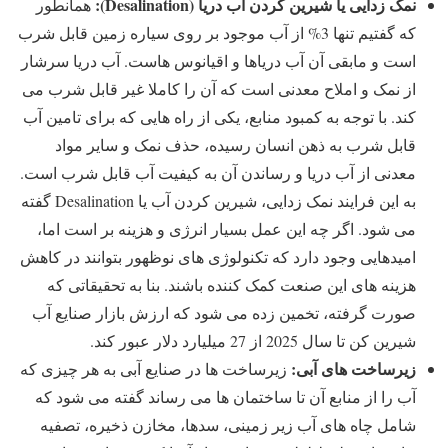
نمک زدایی یا شیرین کردن آب دریا (
Desalination
):
همانطور
که گفتیم تنها 3% از آب موجود بر روی سیاره زمین قابل شرب
است و مابقی آن آب دریاها و اقیانوس هاست. آب دریا سرشار
از نمک و املاح معدنی است که آن را کاملا غیر قابل شرب می
کند. با توجه به کمبود منابع، یکی از راه هایی که برای تامین آب
قابل شرب به ذهن انسان رسیده، حذف نمک و سایر مواد
معدنی از آب دریا و رساندن آن به کیفیت آب قابل شرب است.
به این فرایند نمک زدایی، شیرین کردن آب یا Desalination گفته
می شود. اگر چه این عمل بسیار انرژی و هزینه بر است اما،
امیدهایی وجود دارد که تکنولوژی های نوظهور بتوانند در کاهش
هزینه های این صنعت کمک کننده باشند. بنا به تحقیقاتی که
صورت گرفته، تخمین زده می شود که ارزش بازار صنایع آب
شیرین کن تا سال 2025 از 27 میلیارد دلار عبور کند.
زیرساخت های آبی:
زیرساخت ها در صنایع آبی به هر چیزی که
آب را از منابع آن تا ساختمان ها می رساند گفته می شود که
شامل چاه های آب زیر زمینی، سدها، مخازن ذخیره، تصفیه