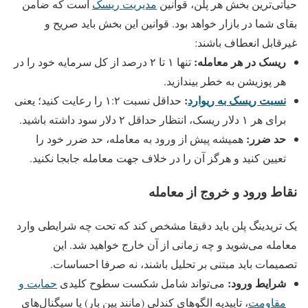
حیاتی‌ترین بخش هر پلن، قوانین
مدیریت ریسک
است که ضامن
بقای شما در بازار خواهد بود. قوانین این بخش باید صریح و
غیرقابل انعطاف باشند:
ریسک در هر معامله:
تنها ۱ تا ۲ درصد از کل سرمایه خود را در
هر پوزیشن به خطر بیندازید.
نسبت ریسک به ریوارد
:
حداقل نسبت ۱:۲ را رعایت کنید؛ یعنی
برای هر ۱ دلار ریسک، انتظار حداقل ۲ دلار سود داشته باشید.
حد ضرر:
همیشه پیش از ورود به معامله، حد ضرر خود را
تعیین کنید و هرگز آن را در خلاف جهت معامله جابجا نکنید.
نقاط ورود و خروج از معامله
یک تریدینگ پلن باید دقیقا مشخص کند که تحت چه شرایطی وارد
معامله می‌شوید و چه زمانی از آن خارج خواهید شد. این
تصمیمات باید مبتنی بر تحلیل باشند، نه صرفا احساسات.
شرایط ورود:
می‌تواند شامل شکست سطوح کلیدی
حمایت و
مقاومت
، تاییدیه الگوهای کندلی (مانند پین بار) یا سیگنال‌های