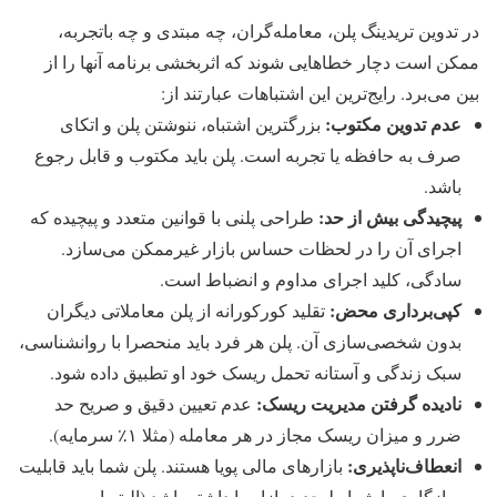
در تدوین تریدینگ پلن، معامله‌گران، چه مبتدی و چه باتجربه،
ممکن است دچار خطاهایی شوند که اثربخشی برنامه آنها را از
بین می‌برد. رایج‌ترین این اشتباهات عبارتند از:
عدم تدوین مکتوب:
بزرگترین اشتباه، ننوشتن پلن و اتکای
صرف به حافظه یا تجربه است. پلن باید مکتوب و قابل رجوع
باشد.
پیچیدگی بیش‌ از حد:
طراحی پلنی با قوانین متعدد و پیچیده که
اجرای آن را در لحظات حساس بازار غیرممکن می‌سازد.
سادگی، کلید اجرای مداوم و انضباط است.
کپی‌برداری محض:
تقلید کورکورانه از پلن معاملاتی دیگران
بدون شخصی‌سازی آن. پلن هر فرد باید منحصرا با روانشناسی،
سبک زندگی و آستانه تحمل ریسک خود او تطبیق داده شود.
نادیده گرفتن مدیریت ریسک:
عدم تعیین دقیق و صریح حد
ضرر و میزان ریسک مجاز در هر معامله (مثلا ۱٪ سرمایه).
انعطاف‌ناپذیری:
بازارهای مالی پویا هستند. پلن شما باید قابلیت
سازگاری با شرایط جدید بازار را داشته باشد (البته این به