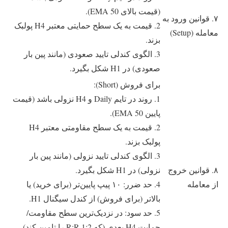
(قیمت بالای EMA 50).
۷. قوانین ورود به
2. قیمت به یک سطح حمایتی معتبر H4 پولبک
معامله (Setup)
بزند.
3. الگوی کندلی تایید صعودی (مانند پین بار
صعودی) در H1 شکل بگیرد.
برای فروش (Short):
1. روند در تایم Daily و H4 نزولی باشد (قیمت
پایین EMA 50).
2. قیمت به یک سطح مقاومتی معتبر H4
پولبک بزند.
3. الگوی کندلی تایید نزولی (مانند پین بار
۸. قوانین خروج
نزولی) در H1 شکل بگیرد.
از معامله
4. حد ضرر: ۱۰ پیپ پایین‌تر (برای خرید) یا
بالاتر (برای فروش) از کندل سیگنال H1.
5. حد سود: در نزدیک‌ترین سطح مقاومت/
حمایت H4 بعدی (که R:R 1:2 را تامین کند).