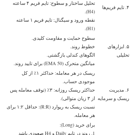
تحلیل ساختار و سطوح: تایم فریم ۴ ساعته
۴. تایم فریم‌ها
(H4).
نقطه ورود و سیگنال: تایم فریم ۱ ساعته
(H1).
سطوح حمایت و مقاومت کلیدی.
۵. ابزارهای
خطوط روند.
تحلیلی
الگوهای کندلی بازگشتی.
میانگین متحرک (EMA 50) برای تایید روند.
ریسک در هر معامله: حداکثر ۱٪ از کل
موجودی حساب.
۶. مدیریت
حداکثر ریسک روزانه: ۳٪ (توقف معامله پس
ریسک و سرمایه
از ۳ زیان متوالی).
نسبت ریسک به ریوارد (R:R): حداقل ۱:۲ برای
هر معامله.
برای خرید (Long):
1. روند در تایم Daily و H4 صعودی باشد