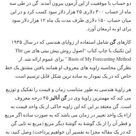
دو حساب با موفقیت از این آزمون بیرون آمدند. گن در طی سه
ماه از حساب ۳۰۰ دلاری ۲۵ هزار دلار سود کسب کرد و در این
میان حساب ۱۵۰ دلاری ظرف مدت یک ماه ۱۲ هزار دلار سود
برای او به ارمغان آورد.
گن
کارهای
شامل استفاده از زوایای هندسی که در سال ۱۹۳۵
این تکنیک با چاپ کتاب “اصول روش پیش بینی های من The
Basis of My Forecasting Method ” برای عموم ارائه شد. از
نظرگن محاسبه زاویه های معروف او همانند یافتن مشتق یک خط
خاص که در یک نمودار به ساده ترین شکل قابل ترسیم است.
هر زاویۀ هندسی به طور متناسب زمان و قیمت را تفکیک و توزیع
گن آنالیز
می کند که مهمترین زاویۀ وی در
۴۵ درجه معروف
است. گن معتقد بر این که این زاویه حاکی از یک واحد قیمت به
ازاء یک واحد تغییر در زمان می باشد که به صورت ساده اگر مربع
و قطر آن را از یک گوشۀ به گوشۀ دیگر مربع (مربع نه تایی گن
که در یک مقاله مجزا به تفسیر آن خواهیم پرداخت) وصل کنید، به