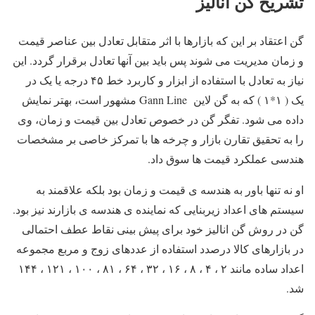
تشریح گن آنالیز
گن اعتقاد بر این که بازارها با اثر متقابل تعادل بین عناصر قیمت
و زمان مدیریت می شوند پس باید بین آنها تعادل برقرار گردد. این
نیاز به تعادل با استفاده از ابزار و کاربرد خط ۴۵ درجه یا یک در
یک ( ۱*۱ ) که به گن لاین Gann Line مشهور است، بهتر نمایش
داده می شود. تفگر گن در خصوص تعادل بین قیمت و زمان، وی
را به تحقیق تقارن بازار و چرخه ها با تمرکز خاصی بر مشخصات
هندسی عملکرد قیمت ها سوق داد.
او نه تنها باور به هندسه ی قیمت و زمان بود بلکه علاقمند به
سیستم های اعداد زیربنایی که نماینده ی هندسه ی بازارند نیز بود.
گن در روش گن انالیز خود برای پیش بینی نقاط عطف احتمالی
در بازارهای کالا درصدد استفاده از عددهای زوج و مربع مجموعه
اعداد ساده مانند ۲ ، ۴ ، ۸ ، ۱۶ ، ۳۲ ، ۶۴ ، ۸۱ ، ۱۰۰ ، ۱۲۱ ، ۱۴۴
شد.