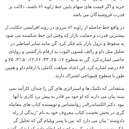
خرید و اگر قیمت های سهام پایین خط زاویه 45 باشند، دلالت بر
قدرت فروشندگان می باشد.
در واقع خط حاصله از زاویه 45 مرزی در روند افزایشی حکایت از
بیشترین قدرت و حمایت بازار که وقتی این خط شکسته می شود
به سقوط و نزول بازار باید فکر کرد. گن مانند سایر اساطیر در
تحلیل مثل داو و رالف نلسون الیوت به ارقام بازگشتی و زوایای
خاصی اشاره کرد. گن به سطوح ۱۲، ۲۵، ۳۳، ۳7،۵۰،۶۲،۶۶، ۷۵ و
۸۷ درصد اشاره کرد. این اعداد شباهت کاملی با ارقام داو و همین
طور با سطوح فیبوناچی اشتراک دارند.
منتقدانی که تکنیک ها و استراتژی های گن را چندان کارآمد نمی
بینند بیان می دارند که او خود نیز قادر به پیش برد کاری با آنها
نبود. دکتر الکساندرالدر روانشناس و نویسنده کتاب های معامله
گری در بخش نخست کتاب معروف خود به نام “زندگی از راه
دادوستد” بیان می دارد که: من با پسر ویلیام گن که تحلیل گر
بانک بوستن می باشد، یک مصاحبه ای انجام دادم که ایشان گفتند