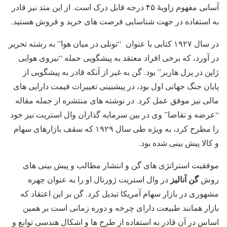
آسانی مفهوم زاویهٔ ۴۵ درجه قابل درک است. از این متد نیز قادر
به استفاده در جهت شناسایی فرصت های خرید و فروش هستید.
در سال ۱۹۲۷ کتابی با عنوان “تونلی در میان هوا” به رشته تحریر
در آورد، که برخی افراد معتقد به پیشگویی حمله “نیروی هوایی
ژاپن در پرل هاربر” بود. گن به غیر از آنکه قادر به پیشگویی از
پایان جنگ جهانی اول بود، در پیشبینی تغییرات قیمت دارایی های
مالی نیز موفق عمل کرد. در نوشته های منتشره از جمله مقاله
“عرضه و تقاضا” وی در بین سرمایه گذاران وال استریت نیز خود
را مطرح کرد، به ویژه طی سال ۱۹۲۹ که سقف بازارهای سهام
و کالا پیش بینی شده بود.
موفقیت استراتژی های گن و انتشار مطالب و پیش بینی های
گن آنالیز
روش
در وال استریت ژورنال او را به عنوان چهره
مشهوری در بازار سهام آمریکا تبدیل کرد. گن بر این اعتقاد که
بازار همانند طبیعت دارای چرخه و دوره زمانی است بر همین
اساس در آن قادر به استفاده از طرح ها و اشکال هندسی توابع و