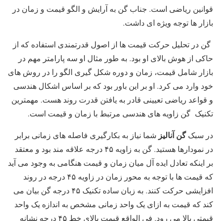
قوانین ریاضی است. جناب گن به آرایش و الگو قیمت و زمان در
بازار ها توجه ویژه ای داشت.
گن در تحلیل حرکت قیمت ها از اصول قدرتمندی استفاده که از
حاکی از هوش بالای او بود. به طور مثال او سه پارامتر مهم در
بازار شامل قیمت، زمان و دوره شکل گیری الگو را در روش های
خود وارد می کرد. او بر این باور بود که بر اساس اشکال هندسی
و قواعد ریاضی تعیینی قادر به یافتن قدرت روند هست. مهمترین
تکنیک گن زاویه های هندسی مرتبط با زمان و قیمت است.
گن آنالیز
در سبک
شما نیاز به بکارگیری فاصله های زمانی برابر
در نمودارها هستید. گن به زاویه ۴۵ درجه علاقه مند بود و معتقد
بر اینکه تعادل ایده آل میان زمان و قیمت هنگامی به وجود می آید
که قیمت ها با توجه به محور زمان در زاویه ۴۵ درجه در روند
افزایشی حرکت کنند. به زبان ساده تکنیک ۴۵ درجه گن بیان می
کند که قیمت به ازای یک واحد زمانی مشخص به اندازه یک واحد
قیمتی بالا می رود. فی الواقع قیمت بالای خط ۴۵ درجه نشانه