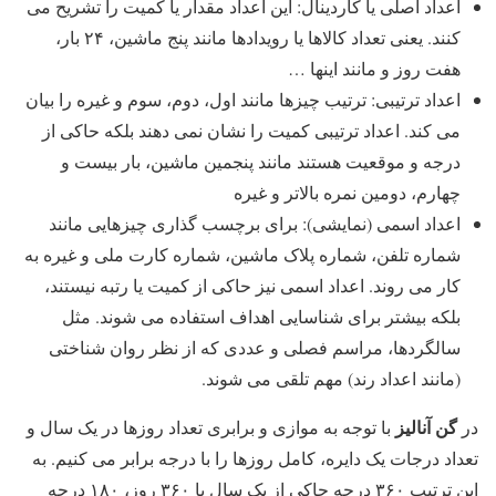
اعداد اصلی یا کاردینال: این اعداد مقدار یا کمیت را تشریح می
کنند. یعنی تعداد کالاها یا رویدادها مانند پنج ماشین، ۲۴ بار،
هفت روز و مانند اینها …
اعداد ترتیبی: ترتیب چیزها مانند اول، دوم، سوم و غیره را بیان
می کند. اعداد ترتیبی کمیت را نشان نمی دهند بلکه حاکی از
درجه و موقعیت هستند مانند پنجمین ماشین، بار بیست و
چهارم، دومین نمره بالاتر و غیره
اعداد اسمی (نمایشی): برای برچسب گذاری چیزهایی مانند
شماره تلفن، شماره پلاک ماشین، شماره کارت ملی و غیره به
کار می روند. اعداد اسمی نیز حاکی از کمیت یا رتبه نیستند،
بلکه بیشتر برای شناسایی اهداف استفاده می شوند. مثل
سالگردها، مراسم فصلی و عددی که از نظر روان شناختی
(مانند اعداد رند) مهم تلقی می شوند.
گن آنالیز
در
با توجه به موازی و برابری تعداد روزها در یک سال و
تعداد درجات یک دایره، کامل روزها را با درجه برابر می کنیم. به
این ترتیب ۳۶۰ درجه حاکی از یک سال یا ۳۶۰ روز، ۱۸۰ درجه