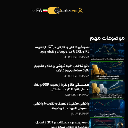
FA
ورود
وب‌تریدر
موضوعات مهم
نقدینگی داخلی و خارجی در ICT؛ از تعریف
IRL و ERL تا مدل نوسان و نقطه ورود
04 AUGUST, 2026
تاثیر شاخص خرده‌فروشی بر طلا؛ از مکانیزم
دلار تا معامله‌ی روزِ گزارش
04 AUGUST, 2026
همبستگی طلا و نقره؛ از نسبت GSR و نقش
صنعتی نقره تا کاربرد معاملاتی
02 AUGUST, 2026
واگرایی مخفی؛ از تعریف و تفاوت با واگرایی
معمولی تا ورود در جهت روند
31 JULY, 2026
ناحیه پرمیوم و دیسکانت در ICT؛ از تعادل
۵۰ درصد تا انتخاب نقطه ورود