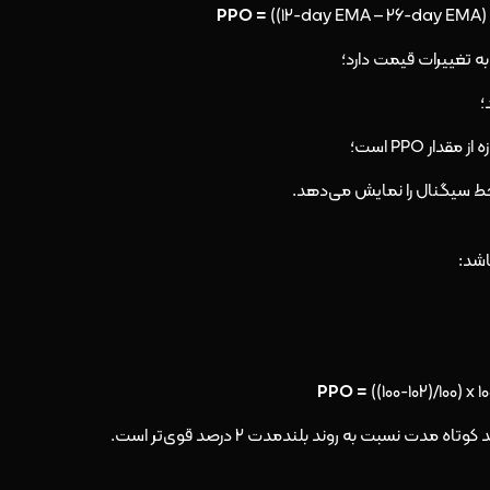
PPO =
((۱۲-day EMA – ۲۶-day EMA) 
 تغییرات قیمت دارد؛
؛
اشد:
PPO =
((۱۰۰-۱۰۲)/۱۰۰) x ۱