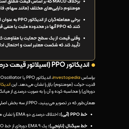
مومنتوم دارایی‌های مختلف (مانند سهام، فار
کنند که PPO آنها در محدوده مثبت یا منفی قوی است.
تأیید کند که شکست معتبر است و احتمال ادامه
اندیکاتور PPO (اسیلاتور قیمت درصدی) چیست؟
براساس
investopedia
، اندیکاتور PPO یا Percentage Price Oscillator یکی از ابزارهای پرکاربرد در
قدرت حرکت (مومنتوم) بازار را نشان می‌دهد. این
اندیکا
دوره‌ای) را محاسبه کرده و آن را به صورت درصدی از میانگین بلند مدت (26
همان‌طور که در تصویر می‌بینید، PPO از سه بخش اصلی تشکیل شده است:
خط PPO (آبی):
اختلاف درصدی دو EMA را نشان می‌دهد.
خط سیگنال (نارنجی):
یک EMA ۹ دوره‌ای از خط PPO است که نقش تایید کننده سیگنال خرید و فروش را دارد.