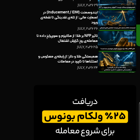
29 JULY, 2026
ایندوسمنت (Inducement / IDM) در
اسمارت مانی: از تله‌ی نقدینگی تا نقطه‌ی
ورود
26 JULY, 2026
تاثیر NFP بر طلا؛ از مکانیزم و سورپرایزِ داده تا
معامله‌ی روزِ گزارش اشتغال
25 JULY, 2026
همبستگی طلا و دلار؛ از رابطه‌ی معکوس و
استثناها تا کاربرد در معاملات
24 JULY, 2026