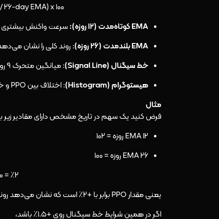
/ ۲۶-day EMA) x ۱۰۰
EMA کوتاه‌مدت (۱۲ روزه):
سرعت واکنش بیشتری به
EMA بلندمدت (۲۶ روزه)
: روند کلی را نشان می‌دهد
خط سیگنال (Signal Line)
: میانگین متحرک ۹ روزه از مقدار PPO است؛
هیستوگرام (Histogram)
: اختلاف بین PPO و خط سیگنال را نمایش می‌دهد.
مثال
فرض کنید یک سهم در تاریخ مشخص دارای مقادیر زیر ب
EMA‌ ۱۲ روزه = ۱۰۲
EMA‌ ۲۶ روزه = ۱۰۰
۰۰ = ٪۲
یعنی مقدار PPO برابر با +۲٪ است که نشان می‌دهد روند کوتاه‌ مدت نسبت به روند بلندمدت ۲ درصد قوی‌تر است.
اگر در همین شرایط خط سیگنال روی +۱.۵٪ باشد،