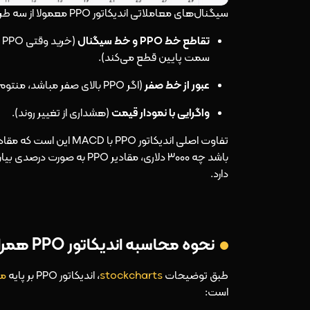
سیگنال‌های معاملاتی اندیکاتور PPO معمولا از سه طریق صادر می‌شوند:
تقاطع خط PPO و خط سیگنال
سمت پایین قطع می‌کند).
عبور از خط صفر
(اگر PPO بالای صفر مباشد، منتوم مثبت و اگر زیر صفر باشد، مومنتوم منفی است).
واگرایی با نمودار قیمت
(هشداری از تغییر روند).
باشد چه ۳۰۰۰ دلاری، مقادی
دارد.
نحوه محاسبه اندیکاتور PPO همراه با مثال مناسب
طبق توضیحات
stockcharts
، اندیکاتور PPO بر پایه
می
است: