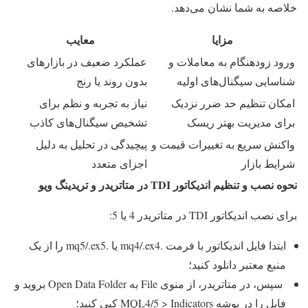
خلاصه به شما نشان می‌دهد.
مزایا
معایب
ورود زودهنگام به معاملات و
عملکرد ضعیف در بازارهای
شناسایی سیگنال‌های اولیه
بدون روند یا رنج
امکان تنظیم حد ضرر نزدیک
نیاز به تجربه و نظم برای
برای مدیریت بهتر ریسک
تشخیص سیگنال‌های کاذب
واکنش سریع به تغییرات قیمت و
پیچیدگی در تحلیل به دلیل
شرایط بازار
اجزای متعدد
نحوه نصب و تنظیم اندیکاتور TDI در متاتریدر و تریدینگ ویو
برای نصب اندیکاتور TDI در متاتریدر 4 یا 5:
ابتدا فایل اندیکاتور با فرمت .mq4/.ex4 یا .mq5/.ex5 را از یک
منبع معتبر دانلود کنید؛
سپس، در متاتریدر، از منوی File به Open Data Folder بروید و
فایل را در پوشه MQL4/5 > Indicators کپی کنید؛