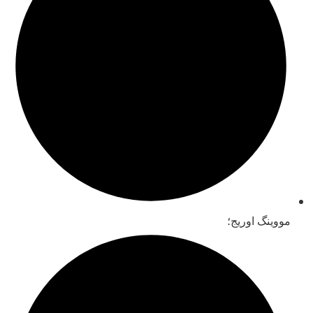
مووینگ اوریج؛