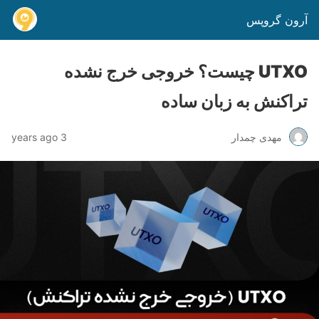
آرون گروپس
UTXO چیست؟ خروجی خرج نشده
تراکنش به زبان ساده
مهدی چمدار
3 years ago