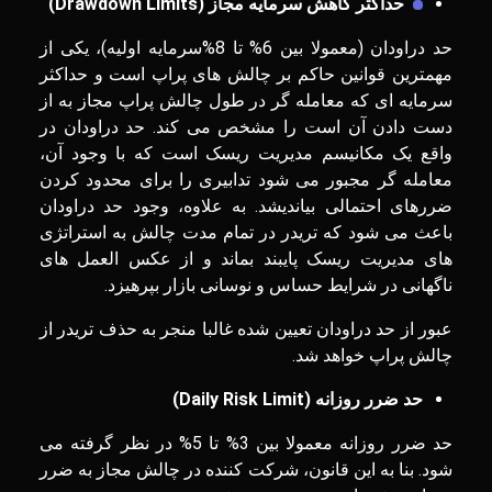
حداکثر کاهش سرمایه مجاز (
Drawdown Limits
)
حد دراودان (معمولا بین 6% تا 8%سرمایه اولیه)، یکی از
مهمترین قوانین حاکم بر چالش های پراپ است و حداکثر
سرمایه ای که معامله گر در طول چالش پراپ مجاز به از
دست دادن آن است را مشخص می کند. حد دراودان در
واقع یک مکانیسم مدیریت ریسک است که با وجود آن،
معامله گر مجبور می شود تدابیری را برای محدود کردن
ضررهای احتمالی بیاندیشد. به علاوه، وجود حد دراودان
باعث می شود که تریدر در تمام مدت چالش به استراتژی
های مدیریت ریسک پایبند بماند و از عکس العمل های
ناگهانی در شرایط حساس و نوسانی بازار بپرهیزد.
عبور از حد دراودان تعیین شده غالبا منجر به حذف تریدر از
چالش پراپ خواهد شد.
حد ضرر روزانه (
Daily Risk Limit
)
حد ضرر روزانه معمولا بین 3% تا 5% در نظر گرفته می
شود. بنا به این قانون، شرکت کننده در چالش مجاز به ضرر