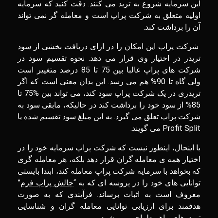
این سرمایه شروع به ترید می کنند. دقت کنید که سرمایه
اولیه متعلق به شرکت پراپ است و معامله گر نمی تواند
آن را برداشت کند.
شرکت پراپ این امکان را در ازای دریافت بخشی از سود
تریدر در اختیار وی قرار می دهد. نحوه تقسیم سود در
شرکت های پراپ غالبا بین 75 تا 85 درصد متغییر است
ولی گاه تا 90% هم می رسد. این بدان معنی است که اگر
تریدری در یک شرکت پراپ سود کند، می تواند بین %75 تا
85% از سود خود را برداشت کند در حالیکه، مابقی سود به
شرکت پراپ تعلق می گیرد. به این مبلغ سود تقسیم شده یا
Profit Split می گویند.
با اینحال، اینطور نیست که شرکت پراپ سرمایه خود را در
اختیار همه ی معامله گران قرار دهد بلکه، هر معامله گری
که بخواهد با سرمایه شرکت پراپ معامله کند، ابتدا بایستی
توانایی های خود را در پروسه ای که به “
چالش پراپ فرم
”
معروف است به اثبات برساند. فرآیندی که به صورت
هدفمند برای ارزیابی توانایی معامله گران و شناسایی
تریدرهای ماهر طراحی می شود.