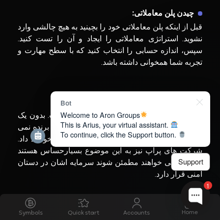
چیدن پلن معاملاتی:
قبل از اینکه پلن معاملاتی خود را بچینید به هیچ چالشی وارد
نشوید. استراتژی معاملاتی را ایجاد و آن را تست کنید.
سپس، اندازه حسابی را انتخاب کنید که با سطح مهارت و
تجربه شما همخوانی داشته باشد.
مدیریت ریسک:
Bot
Welcome to Aron Groups
در پایان بدانید که مدیریت ریسک همه چیز است. بدون یک
This is Arius, your virtual assistant.
استراتژی ریسک مناسب، نه تنها در چالش پراپ برنده نمی
To continue, click the Support button.
شوید بلکه، به زودی سرمایه خود را نیز به باد خواهید داد.
شرکت های پراپ نیز به این موضوع بسیارحساس هستند
Support
چرا که، می خواهند مطمئن شوند سرمایه اشان در دستان
امنی قرار دارد.
1
نتیجه گیری
Home
Symbols
Quick start
Accounts