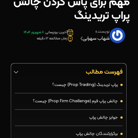
مهم برای پاس کردن چالش
پراپ تریدینگ
نویسنده
آخرین بروزرسانی:
11 شهریور 1404
شهاب سهرابی
زمان مطالعه 12 دقیقه
فهرست مطالب
پراپ تریدینگ (Prop Trading) چیست؟
چالش پراپ فرم (Prop Firm Challenge) چیست؟
جوایز چالش پراپ
برگزارکنندگان چالش پراپ