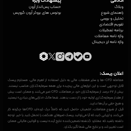
آکادمی
پیشنهادات ویژه
وبلاگ
حساب پس‌انداز آرون
راهنمای شروع
بونوس های بروکر آرون گروپس
تحلیل و بررسی
تقویم اقتصادی
برنامه تعطیلات
واژه‌ نامه معاملات
واژه نامه ارز دیجیتال
اعلان ریسک:
معامله CFD-ها و سایر مشتقات مالی به دلیل استفاده از اهرم مالی، مستلزم ریسک
قابل توجهی است و این ابزارهای مالی پیچیده برای همه سرمایه‌گذاران مناسب نیستند.
بیش از ۶۷ درصد از سرمایه‌گذاران خرد در معاملات CFD ضرر می‌کنند و ممکن است بیش
از مقدار سرمایه‌گذاری اولیه خود را از دست بدهند. شما مالک «دارایی‌های بنیادی» نیستید
و هیچ حقی بر آن‌ها ندارید.
قبل از شروع معاملات، اطمینان حاصل کنید که کاملاً درک کرده‌اید CFDها چگونه کار
می‌کنند و ارزیابی کنید که آیا می‌توانید ریسک ضررهای هنگفت را تحمل کنید یا خیر. توجه
داشته باشید که عملکرد گذشته تضمین‌کننده نتایج آینده نیست و قوانین مالیاتی ممکن
است تغییر کند و بر نتایج مالی شما تأثیر بگذارد.