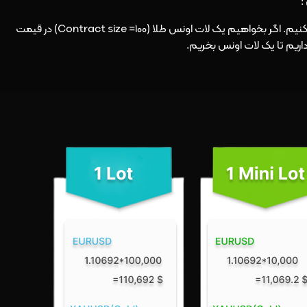
فرض کنید ما از اهرم (Leverage) استفاده نمی‌کنیم. اگر بخواهیم یک لات اونس طلا (Contract size =100) در قیمت