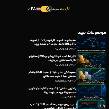
FA
ورود
وب‌تریدر
موضوعات مهم
نقدینگی داخلی و خارجی در ICT؛ از تعریف
IRL و ERL تا مدل نوسان و نقطه ورود
04 AUGUST, 2026
تاثیر شاخص خرده‌فروشی بر طلا؛ از مکانیزم
دلار تا معامله‌ی روزِ گزارش
04 AUGUST, 2026
همبستگی طلا و نقره؛ از نسبت GSR و نقش
صنعتی نقره تا کاربرد معاملاتی
02 AUGUST, 2026
واگرایی مخفی؛ از تعریف و تفاوت با واگرایی
معمولی تا ورود در جهت روند
31 JULY, 2026
ناحیه پرمیوم و دیسکانت در ICT؛ از تعادل
۵۰ درصد تا انتخاب نقطه ورود