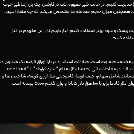
ا مدیریت کنیم. در حالت کلی مفهوم لات در فارکس یک پل ارتباطی خوب
ست. همچنین میزان حجم معامله ما مشخص می‌کند که چه مقدار اسپرد،
نیم از مفهوم لات سایز (Lot Size) در مدیریت ریسک و سود بهتر استفاده کنیم، نیاز داریم تا از این مفهوم در کنار
تفاده کنیم.
ای مختلف، متفاوت است. مثلا لات استاندارد در بازار اوراق قرضه یک میلیون دلا
است یا درمورد اوراق قرضه شهرداری‌ها، یکصد هزار دلار است. لات در معاملات آتی (Futures) به نام “اندازه قرارداد” یا “contract
 پایه همانند شامل سهام، جفت ارزها، کامودیتی ها، اوراق قرضه، شاخص ها و 
نادا و برای گندم 5000 پیمانه است.