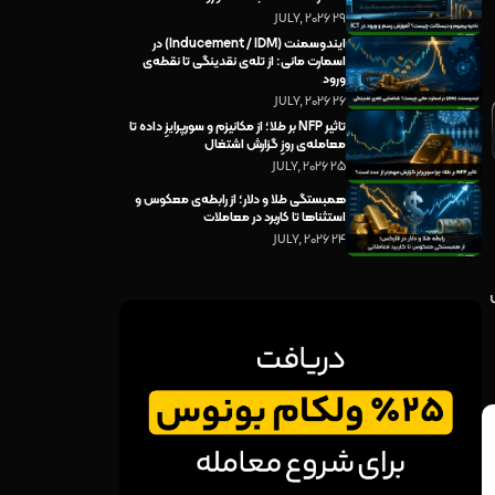
29 JULY, 2026
ایندوسمنت (Inducement / IDM) در
اسمارت مانی: از تله‌ی نقدینگی تا نقطه‌ی
ورود
26 JULY, 2026
تاثیر NFP بر طلا؛ از مکانیزم و سورپرایزِ داده تا
معامله‌ی روزِ گزارش اشتغال
25 JULY, 2026
همبستگی طلا و دلار؛ از رابطه‌ی معکوس و
استثناها تا کاربرد در معاملات
24 JULY, 2026