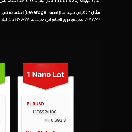
اندازه قرارداد (Contract Size) برابر با 100 واحد است. پس :
مثال 2:
1،977.64 بخریم، برای انجام این خرید به 197،764 دلار نیاز داریم تا یک لات اونس بخریم.