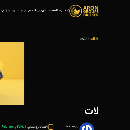
ترید
برنامه همکاری
آکادمی
پیشنهاد ویژه
خانه
»
لات
لات
نویسنده
آخرین بروزرسانی:
1 February 2025