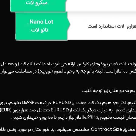
همانطور که در جدول فوق مشاهده می‌کنید کوچکترین واحد لات که در بروکرهای فارکس ارائه می‌شود، 0.01 لات (نانو لات) و معادل
100 دلار است. یعنی حداقل سرمایه‌ برای فعالیت در بازار فارکس 100 دلار است. البته با توجه به وجود اهرم (لووریج) در معاملات می‌توان
فرض کنید ما از اهرم (Leverage) استفاده نمی‌کنیم. اگر بخواهیم یک لات جفت ارز EURUSD در قیمت 1.10692 بخریم، برا
انجام این خرید به 110،692 دلار نیاز داریم تا 100 هزار یورو خریداری کنیم. به عبارت دیگر یک لات از EURUSD
در نمادهای مختلف اندازه لات استاندارد مطابق Contract Size مشخص می‌شود. به طور مثال در مورد اونس طلا