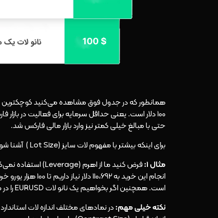
حتی با مبالغ خیلی کمتر نیز وارد بازار مالی فارکس شد.
برای اینکه بیشتر با مفهوم لات سایز (Lot Size ) آشنا شویم به دو مثال زیر توجه کنید.
مثال 1:
است. همچنین اگر بخواهیم یک نانو لات EURUSD را در همان قیمت بخریم به 110.692 دلار نیاز داریم تا 100 یورو خریداری کنیم.
نکته خیلی مهم: