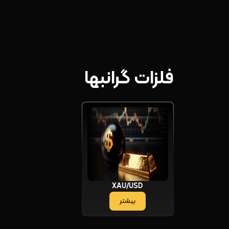
فلزات گرانبها
XAU/USD
بیشتر