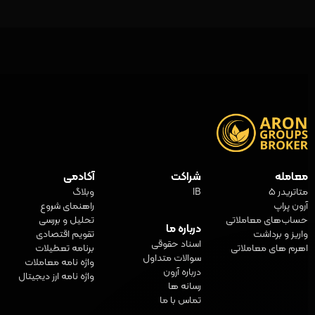
معامله
شراکت
آکادمی
متاتریدر 5
IB
وبلاگ
آرون پراپ
راهنمای شروع
حساب‌های معاملاتی
تحلیل و بررسی
درباره ما
واریز و برداشت
تقویم اقتصادی
اسناد حقوقی
اهرم های معاملاتی
برنامه تعطیلات
سوالات متداول
واژه‌ نامه معاملات
درباره آرون
واژه نامه ارز دیجیتال
رسانه ها
تماس با ما