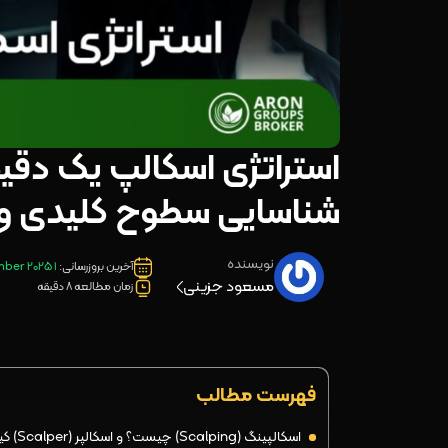
استراتژی اسکالپ یک دقی
شناسایی سطوح کلیدی و ا
نویسنده
آخرین بروزرسانی:
1 September 2025
مسعود جزینی
زمان مطالعه 8 دقیقه
فهرست مطالب
اسکالپینگ (Scalping) چیست؟ و اسکالپر (Scalper) کیست؟