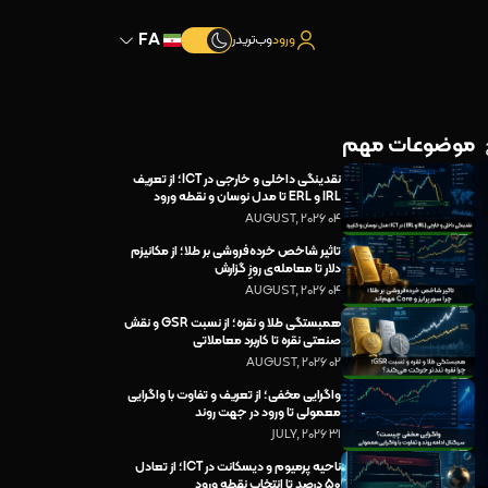
FA
ورود
وب‌تریدر
موضوعات مهم
نقدینگی داخلی و خارجی در ICT؛ از تعریف
IRL و ERL تا مدل نوسان و نقطه ورود
04 AUGUST, 2026
تاثیر شاخص خرده‌فروشی بر طلا؛ از مکانیزم
دلار تا معامله‌ی روزِ گزارش
04 AUGUST, 2026
همبستگی طلا و نقره؛ از نسبت GSR و نقش
صنعتی نقره تا کاربرد معاملاتی
02 AUGUST, 2026
واگرایی مخفی؛ از تعریف و تفاوت با واگرایی
معمولی تا ورود در جهت روند
31 JULY, 2026
ناحیه پرمیوم و دیسکانت در ICT؛ از تعادل
۵۰ درصد تا انتخاب نقطه ورود