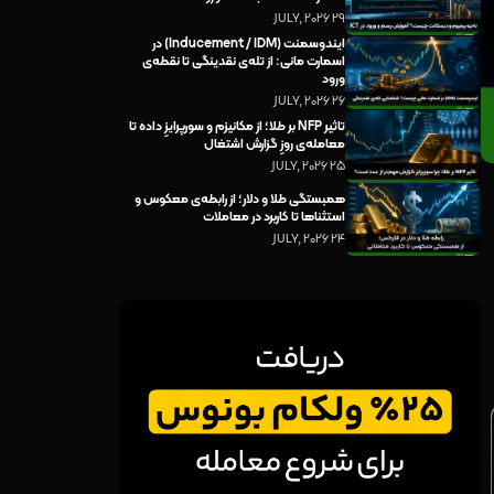
29 JULY, 2026
ایندوسمنت (Inducement / IDM) در
اسمارت مانی: از تله‌ی نقدینگی تا نقطه‌ی
ورود
26 JULY, 2026
تاثیر NFP بر طلا؛ از مکانیزم و سورپرایزِ داده تا
معامله‌ی روزِ گزارش اشتغال
25 JULY, 2026
همبستگی طلا و دلار؛ از رابطه‌ی معکوس و
استثناها تا کاربرد در معاملات
24 JULY, 2026