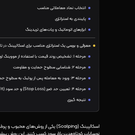
انتخاب نماد معاملاتی مناسب
پایبندی به استراتژی
ابزارهای اتوماتیک و ربات‌های تریدینگ
معرفی و بررسی یک استراتژی مناسب برای اسکالپینگ در تایم فریم ۱ دقیقه 
مرحله 1: تشخیص روند قیمت با استفاده از مووینگ اوریج‌ها و ساختار بازار
مرحله 2: شناسایی سطوح حمایت و مقاومت
مرحله 3: ورود به معامله پس از پولبک به سطوح حمایت و مقاومت
مرحله 4: تعیین حد ضرر (Stop Loss) و حد سود (Take Profit)
نتیجه گیری
اسکالپینگ (Scalping) یکی از روش‌های م