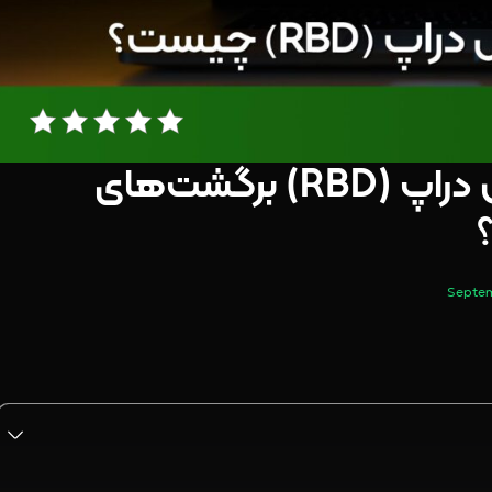
چگونه با الگوی رالی بیس دراپ (RBD) برگشت‌های
؟