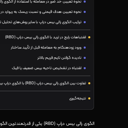
نحوه تعیین حد ضرر در معامله با استفاده از الگوی را
نحوه تعیین هدف قیمتی و نسبت ریسک به ریوارد در ا
ترکیب الگوی رالی بیس دراپ با سایر روش‌های تحلیل ت
اشتباهات رایج در ترید با الگوی رالی بیس دراپ (RBD)
ورود زودهنگام به معامله قبل از تأیید ساختار
نادیده گرفتن تایم فریم بالاتر
اشتباه در تشخیص ناحیه بیس ضعیف یا فیک
تفاوت بین الگوی رالی بیس دراپ (RBD) با الگوی دراپ بیس رالی (DBR) چیست؟
نتیجه‌گیری
الگوی رالی بیس دراپ (RBD) یکی 