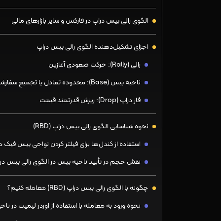
الگوی رالی بیس دراپ در فارکس و سایر بازارهای مالی
اجزای تشکیل‌دهنده الگوی رالی بیس دراپ
رالی (Rally): حرکت صعودی آغازین
ناحیه بیس (Base): محدوده تعادل یا تجمیع سفارشات
فاز دراپ (Drop): ریزش قدرتمند قیمت
نحوه شناسایی الگوی رالی بیس دراپ (RBD)
استفاده از کندل‌ها برای فیلتر کردن نواحی بیس فیک د
نقش حجم در تأیید ناحیه بیس در الگوی رالی بیس در
چگونه با الگوی رالی بیس دراپ (RBD) معامله کنیم؟
نحوه ورود به معامله با استفاده از اوردر لیمیت در نا