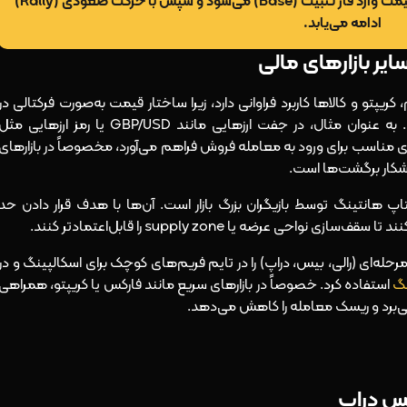
عمل کند. در این حالت، پس از ریزش (Drop)، قیمت وارد فاز تثبیت (Base) می‌شود و سپس با حرکت صعودی (Rally)
ادامه می‌یابد.
یر بازارهای مالی
ریپتو و کالاها کاربرد فراوانی دارد، زیرا ساختار قیمت به‌صورت فرکتالی در
تمام تایم فریم‌ها، از ۱ دقیقه تا روزانه، تکرار می‌شود. به‌ عنوان مثال، در جفت‌ ارزهایی مانند GBP/USD یا رمز ارزهایی مث
ای مناسب برای ورود به معامله فروش فراهم می‌آورد، مخصوصاً در بازارهای
شکار برگشت‌ها است.
پ هانتینگ توسط بازیگران بزرگ بازار است. آن‌ها با هدف قرار دادن حد
عرضه یا supply zone را قابل‌اعتمادتر کنند.
رحله‌ای (رالی، بیس، دراپ) را در تایم فریم‌های کوچک برای اسکالپینگ و در
نگ
استفاده کرد. خصوصاً در بازارهای سریع مانند فارکس یا کریپتو، همراهی
ر می‌برد و ریسک معامله را کاهش می‌دهد.
یس دراپ