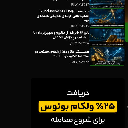
29 JULY, 2026
ایندوسمنت (Inducement / IDM) در
اسمارت مانی: از تله‌ی نقدینگی تا نقطه‌ی
ورود
26 JULY, 2026
تاثیر NFP بر طلا؛ از مکانیزم و سورپرایزِ داده تا
معامله‌ی روزِ گزارش اشتغال
25 JULY, 2026
همبستگی طلا و دلار؛ از رابطه‌ی معکوس و
استثناها تا کاربرد در معاملات
24 JULY, 2026