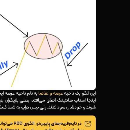
این الگو یک ناحیه
عرضه و تقاضا
به نام ناحیه عرضه ای
اینجا استاپ هانتینگ اتفاق می‌افتد، یعنی بازیگران بز
شوند و خودشان سود کنند. رالی بیس دراپ به شما کمک می