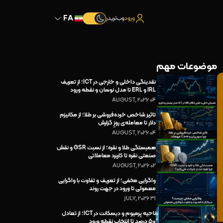
FA
ورود
وب‌تریدر
موضوعات مهم
نقدینگی داخلی و خارجی در ICT؛ از تعریف
IRL و ERL تا مدل نوسان و نقطه ورود
04 AUGUST, 2026
تاثیر شاخص خرده‌فروشی بر طلا؛ از مکانیزم
دلار تا معامله‌ی روزِ گزارش
04 AUGUST, 2026
همبستگی طلا و نقره؛ از نسبت GSR و نقش
صنعتی نقره تا کاربرد معاملاتی
02 AUGUST, 2026
واگرایی مخفی؛ از تعریف و تفاوت با واگرایی
معمولی تا ورود در جهت روند
31 JULY, 2026
ناحیه پرمیوم و دیسکانت در ICT؛ از تعادل
۵۰ درصد تا انتخاب نقطه ورود