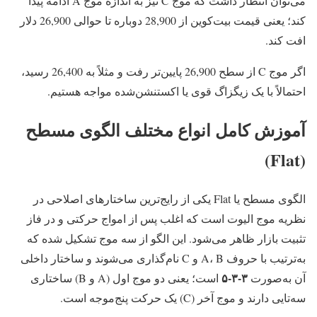
می‌توان انتظار داشت که موج C نیز به اندازه موج A ادامه پیدا
کند؛ یعنی قیمت بیت‌کوین از 28,900 دوباره تا حوالی 26,900 دلار
افت کند.
اگر موج C از سطح 26,900 پایین‌تر رفت و مثلاً به 26,400 رسید،
احتمالاً با یک زیگزاگ قوی یا اکستنشن‌شده مواجه هستیم.
آموزش کامل انواع مختلف الگوی مسطح
(Flat)
الگوی مسطح یا Flat یکی از رایج‌ترین ساختارهای اصلاحی در
نظریه موج الیوت است که اغلب پس از امواج حرکتی و در فاز
تثبیت بازار ظاهر می‌شود. این الگو از سه موج تشکیل شده که
به‌ترتیب با حروف A، B و C نام‌گذاری می‌شوند و ساختار داخلی
۳-۳-۵
آن به‌صورت
است؛ یعنی دو موج اول (A و B) ساختاری
سه‌تایی دارند و موج آخر (C) یک حرکت پنج‌موجه است.