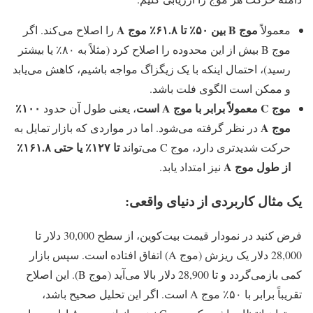
موج B بین ۵۰٪ تا ۶۱.۸٪ موج A
معمولاً
را اصلاح می‌کند. اگر
موج B بیش از این محدوده را اصلاح کرد (مثلاً به ۸۰٪ یا بیشتر
رسید)، احتمال اینکه با یک زیگزاگ مواجه باشیم، کاهش می‌یابد
و ممکن است الگوی فلت باشد.
موج C معمولاً برابر با موج A است
۱۰۰٪
، یعنی طول آن حدود
موج A
در نظر گرفته می‌شود. اما در مواردی که بازار تمایل به
تا ۱۲۷٪ یا حتی ۱۶۱.۸٪
حرکت شدیدتری دارد، موج C می‌تواند
از طول موج A
نیز امتداد یابد.
یک مثال کاربردی از دنیای واقعی:
فرض کنید در نمودار قیمت بیت‌کوین، از سطح 30,000 دلار تا
28,000 دلار یک ریزش (موج A) اتفاق افتاده است. سپس بازار
کمی بازمی‌گردد و تا 28,900 دلار بالا می‌آید (موج B). این اصلاح
تقریباً برابر با ۵۰٪ موج A است. اگر این تحلیل صحیح باشد،