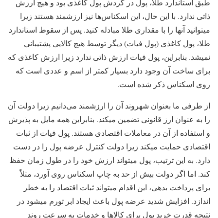
طبق استاندارد طلا، پول در گردش پول کاغذی بود و هیچ ارزش
ذاتی ندارد. با این حال، این اسکناس‌ها نیز ارزشمند هستند زیرا
میتوانید آنها را با مقداری طلا مبادله کنید. پس از سقوط استاندارد
طلا، پول کاغذی (پول فیات) دیگر توسط هیچ کالایی پشتیبانی
نمیشد. بنابراین، پول فیات ارزش ذاتی ندارد زیرا ارزش کاغذی که
برای ساخت آن وجود دارد بسیار کمتر از اسم و عددی است که
روی اسکناس ذکر شده است.
از طرفی ما بعنوان شهروند آن را ارزشمند می‌دانیم زیرا دولت آن
را به عنوان ارز قانونی تضمین میکند. بنابراین همه مایل به پذیرش
و استفاده از آن در معاملات اقتصادی هستند. پول فیات از ثبات
اقتصادی حمایت میکند زیرا دولت کنترل عرضه پول را در دست
دارد. به این ترتیب، پول میتواند ارزش خود را در طول زمان حفظ
کند. اما اگر دولت بیش از حد به چاپ اسکناس روی آورد، مثلاً
برای پرداخت بدهی، این اقدام میتواند ثبات اقتصاد را به خطر
اندازد. افزایش شدید عرضه پول باعث ایجاد ابر تورم میشود در
نتیجه قدرت خرید پول برای کالاها و خدمات به سرعت روند