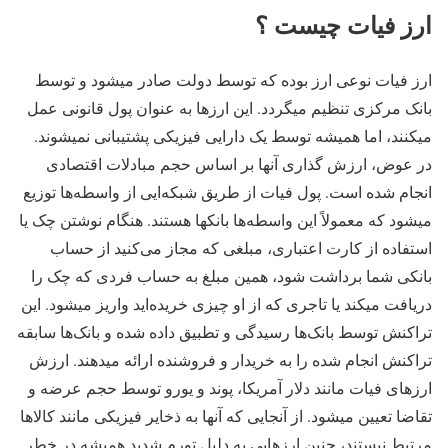
ارز فیات چیست ؟
ارز فیات نوعی ارز بوده که توسط دولت صادر میشود و توسط
بانک مرکزی تنظیم میگردد. این ارزها به عنوان پول قانونی عمل
میکنند، اما همیشه توسط یک دارایی فیزیکی پشتیبانی نمیشوند.
در عوض، ارزش گذاری آنها بر اساس حجم مبادلات اقتصادی
انجام شده است. پول فیات از طریق شبکه‌ایی از واسطه‌ها توزیع
میشود که معمولاً این واسطه‌ها بانکها هستند. هنگام نوشتن چک یا
استفاده از کارت اعتباری، مبلغی که مجاز می‌کنید از حساب
بانکی شما برداشت شود، همین مبلغ به حساب فردی که چک را
دریافت میکند یا تاجری که از او چیزی خریده‌اید واریز میشود. این
تراکنش توسط بانک‌ها رسیدگی و تطبیق داده شده و بانک‌ها سابقه
تراکنش انجام شده را به خریدار و فروشنده ارائه میدهند. ارزش
ارزهای فیات مانند دلار آمریکا، پوند و یورو توسط حجم عرضه و
تقاضا تعیین میشود. از آنجایی که آنها به ذخایر فیزیکی مانند کالاها
مرتبط نیستند، چنین ارزهایی به دلیل تورم شدید همیشه در خطر