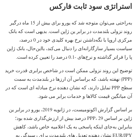
استراتژی سود ثابت فارکس
به‌راحتی می‌توان متوجه شد که یورو برای بیش از 15 ماه درگیر
روند نزولی بلندمدت در برابر ین ژاپن است. بدیهی است که بانک
مرکزی اروپا با نگه‌داشتن نرخ بهره کلیدی خود در 0 درصد،
سیاست بسیار سازگارانه‌ای را دنبال می‌کند، بااین‌حال، بانک ژاپن
پا را فراتر گذاشته و نرخ‌های -0.1 درصد را تعیین کرده است.
توضیح این روند نزولی ممکن است در شاخص برابری قدرت خرید
(PPP) نهفته باشد، که براساس آن ارزها در بلندمدت به سمت
سطح PPP تمایل دارند، که نشان دهنده نرخ مبادله ای است که در
آن میانگین قیمت کالاها و خدمات برابر می شود.
بر اساس گزارش اکونومیست، در ژانویه 2019، یورو در برابر ین
ژاپن بر اساس PPP، 29 درصد بیش از ارزش‌گذاری شده بود؛
بنابراین به‌جای اینکه پاسخی به یک اعلامیه خاص باشد، کاهش
EUR/JPY نشان دهنده تعدیل های بلندمدت برای رسیدگی به