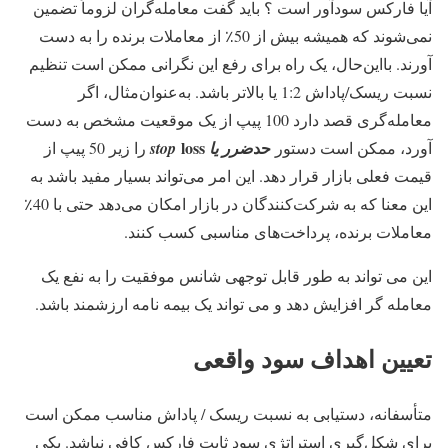
آیا فارکس سودآور است ؟ باید گفت معامله‌گران لزوماً تضمین
نمی‌شوند که همیشه بیش از 50٪ از معاملات برنده را به دست
آورند. بااین‌حال، یک راه برای رفع این نگرانی ممکن است تنظیم
نسبت ریسک/پاداش 1:2 یا بالاتر باشد. به‌عنوان‌مثال، اگر
معامله‌گری قصد دارد 100 پیپ از یک موقعیت مشخص به دست
حد
loss
آورد، ممکن است دستور
ضرر یا stop
را زیر 50 پیپ از
قیمت فعلی بازار قرار دهد. این امر می‌تواند بسیار مفید باشد به
این معنا که به شرکت‌کنندگان در بازار امکان می‌دهد حتی با 40٪
معاملات برنده، پرداخت‌های مناسبی کسب کنند.
این می تواند به طور قابل توجهی شانس موفقیت را به نفع یک
معامله گر افزایش دهد و می تواند یک بیمه نامه ارزشمند باشد.
تعیین اهداف سود واقعی
متأسفانه، دستیابی به نسبت ریسک / پاداش مناسب ممکن است
برای شکل‌گیری استراتژی سود ثابت فارکس کافی نباشد. یکی