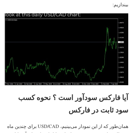
بیندازیم:
آیا فارکس سودآور است ؟ نحوه کسب
سود ثابت در فارکس
همان‌طور که از این نمودار می‌بینیم، USD/CAD برای چندین ماه