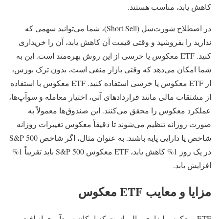
کاهش یابد، مناسب هستند.
در اصطلاح شورت‌سل (Short Sell)، شما می‌توانید سهمی که
ندارید را بفروشید و وقتی قیمت آن کاهش یابد، آن را خریداری
کنید. ETF معکوس یا خرسی از این روش بهره‌مند است. این به
شما امکان می‌دهد که وقتی بازار منفی است، بدون ترک بورس،
از ETF معکوس یا خرسی استفاده کنید. ETF‌ معکوس با استفاده
از مشتقات مالی مانند قراردادهای آتی، اختیار معامله و سوآپ‌ها،
عملکرد معکوس را محقق می‌کنند. این صندوق‌ها معمولاً به
صورت روزانه تنظیم می‌شوند تا دقیقاً معکوس تغییرات روزانه
شاخص یا دارایی پایه باشند. به عنوان مثال، اگر شاخص S&P 500
در یک روز 1% کاهش یابد، ETF معکوس S&P 500 باید تقریباً 1%
افزایش یابد.
مزایا و معایب ETF معکوس
ETF معکوس ابزاری مالی است که امکان سودآوری از افت