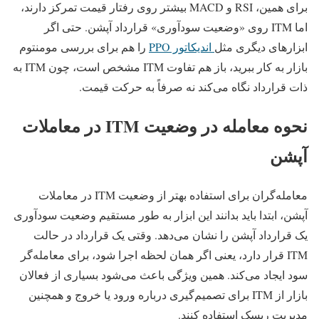
برای همین، RSI و MACD بیشتر روی رفتار قیمت تمرکز دارند،
اما ITM روی «وضعیت سودآوری» قرارداد آپشن. حتی اگر
ابزارهای دیگری مثل
اندیکاتور PPO
را هم برای بررسی مومنتوم
بازار به کار ببرید، باز هم تفاوت ITM مشخص است، چون ITM به
ذات قرارداد نگاه می‌کند نه صرفاً به حرکت قیمت.
نحوه معامله در وضعیت ITM در معاملات
آپشن
معامله‌گران برای استفاده بهتر از وضعیت ITM در معاملات
آپشن، ابتدا باید بدانند این ابزار به طور مستقیم وضعیت سودآوری
یک قرارداد آپشن را نشان می‌دهد. وقتی یک قرارداد در حالت
ITM قرار دارد، یعنی اگر همان لحظه اجرا شود، برای معامله‌گر
سود ایجاد می‌کند. همین ویژگی باعث می‌شود بسیاری از فعالان
بازار از ITM برای تصمیم‌گیری درباره ورود یا خروج و همچنین
مدیریت ریسک استفاده کنند.