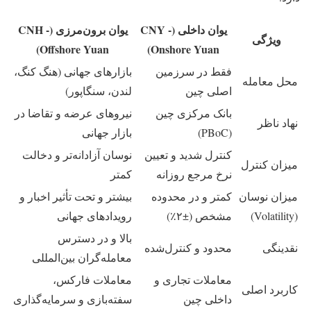
یوان داخلی (CNY -
یوان برون‌مرزی (CNH -
ویژگی
Offshore Yuan)
Onshore Yuan)
فقط در سرزمین
بازارهای جهانی (هنگ کنگ،
محل معامله
اصلی چین
لندن، سنگاپور)
بانک مرکزی چین
نیروهای عرضه و تقاضا در
نهاد ناظر
(PBoC)
بازار جهانی
کنترل شدید و تعیین
نوسان آزادانه‌تر و دخالت
میزان کنترل
نرخ مرجع روزانه
کمتر
میزان نوسان
کمتر و در محدوده
بیشتر و تحت تأثیر اخبار و
(Volatility)
مشخص (±۲٪)
رویدادهای جهانی
بالا و در دسترس
نقدینگی
محدود و کنترل‌شده
معامله‌گران بین‌المللی
معاملات تجاری و
معاملات فارکس،
کاربرد اصلی
داخلی چین
سفته‌بازی و سرمایه‌گذاری