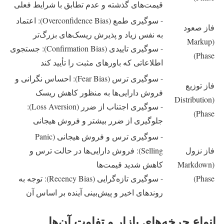
قیمت‌های گذشته و عدم تطابق با شرایط فعلی
- سوگیری طمع (Overconfidence Bias): اعتماد
فاز صعود
به نفس زیاد و پذیرش ریسک‌های بزرگ‌تر
(Markup
- سوگیری تاییدی (Confirmation Bias): جستجوی
Phase)
اطلاعاتی که باورهای مثبت را تأیید کند
- سوگیری ترس (Fear Bias): احساس نگرانی و
فاز توزیع
فروش دارایی‌ها به منظور کاهش ریسک
(Distribution
- سوگیری اجتناب از ضرر (Loss Aversion):
Phase)
جلوگیری از ضرر بیشتر و فروش هیجانی
- سوگیری ترس و فروش هیجانی (Panic
فاز نزول
Selling): فروش دارایی‌ها در حالت ترس و
(Markdown
کاهش شدید قیمت‌ها
Phase)
- سوگیری تازه‌گرایی (Recency Bias): توجه به
روندهای اخیر و پیش‌بینی آینده بر اساس آن
انواع چرخه‌های بازار و تفاوت آن‌ها