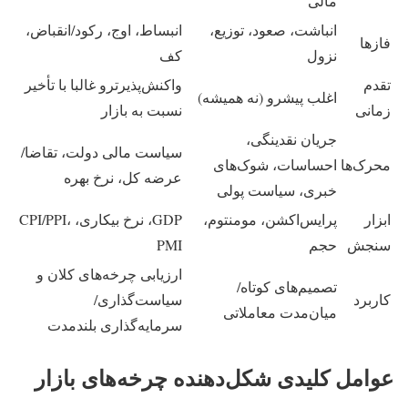
مالی
انباشت، صعود، توزیع،
انبساط، اوج، رکود/انقباض،
فازها
نزول
کف
تقدم
واکنش‌پذیرترو غالبا با تأخیر
اغلب پیشرو (نه همیشه)
زمانی
نسبت به بازار
جریان نقدینگی،
سیاست مالی دولت، تقاضا/
محرک‌ها
احساسات، شوک‌های
عرضه کل، نرخ بهره
خبری، سیاست پولی
ابزار
پرایس‌اکشن، مومنتوم،
GDP، نرخ بیکاری، CPI/PPI،
سنجش
حجم
PMI
ارزیابی چرخه‌های کلان و
تصمیم‌های کوتاه‌/
کاربرد
سیاست‌گذاری/
میان‌مدت معاملاتی
سرمایه‌گذاری بلندمدت
عوامل کلیدی شکل‌دهنده چرخه‌های بازار