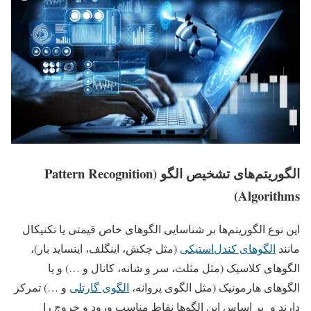
الگوریتم‌های تشخیص الگو (Pattern Recognition
Algorithms)
این نوع الگوریتم‌ها بر شناسایی الگوهای خاص قیمتی یا تکنیکال
مانند
الگوهای کندل‌استیکی
(مثل چکش، اینگلف، اینساید بار)،
الگوهای کلاسیک (مثل مثلث، سر و شانه، کانال و …) و یا
الگوهای هارمونیک (مثل الگوی پروانه،
الگوی گارتلی
و …) تمرکز
دارند و بر اساس این الگوها نقاط مناسب ورود و خروج را