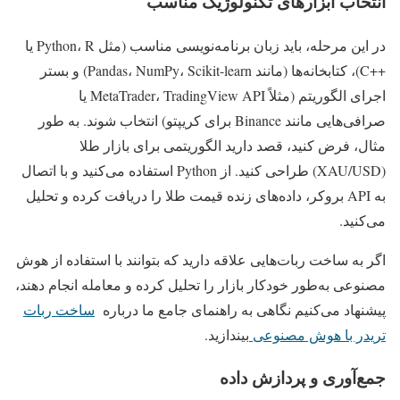
انتخاب ابزارهای تکنولوژیک مناسب
در این مرحله، باید زبان برنامه‌نویسی مناسب (مثل Python، R یا
++C)، کتابخانه‌ها (مانند Pandas، NumPy، Scikit-learn) و بستر
اجرای الگوریتم (مثلاً MetaTrader، TradingView API یا
صرافی‌هایی مانند Binance برای کریپتو) انتخاب شوند. به طور
مثال، فرض کنید، قصد دارید الگوریتمی برای بازار طلا
(XAU/USD) طراحی کنید. از Python استفاده می‌کنید و با اتصال
به API بروکر، داده‌های زنده قیمت طلا را دریافت کرده و تحلیل
می‌کنید.
اگر به ساخت ربات‌هایی علاقه دارید که بتوانند با استفاده از هوش
مصنوعی به‌طور خودکار بازار را تحلیل کرده و معامله انجام دهند،
پیشنهاد می‌کنیم نگاهی به راهنمای جامع ما درباره
ساخت ربات
تریدر با هوش مصنوعی
بیندازید.
جمع‌آوری و پردازش داده